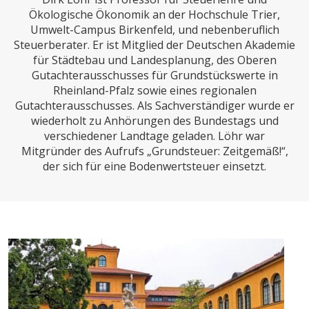
CHARTBOOK
BODEN
SUCHE
Ökologische Ökonomik an der Hochschule Trier,
Umwelt-Campus Birkenfeld, und nebenberuflich
ABO/LOGIN
Steuerberater. Er ist Mitglied der Deutschen Akademie
für Städtebau und Landesplanung, des Oberen
Gutachterausschusses für Grundstückswerte in
Rheinland-Pfalz sowie eines regionalen
Gutachterausschusses. Als Sachverständiger wurde er
wiederholt zu Anhörungen des Bundestags und
verschiedener Landtage geladen. Löhr war
Mitgründer des Aufrufs „Grundsteuer: Zeitgemäß!“,
der sich für eine Bodenwertsteuer einsetzt.
ECONOMISTS FOR FUTURE
DEUTSCHLAND