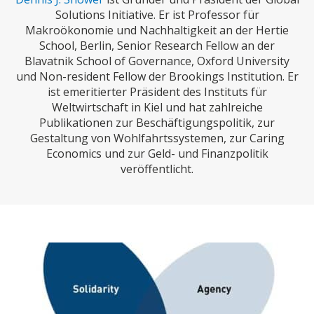
CHARTBOOK
BODEN
SUCHE
Solutions Initiative. Er ist Professor für
Makroökonomie und Nachhaltigkeit an der Hertie
ABO/LOGIN
School, Berlin, Senior Research Fellow an der
Blavatnik School of Governance, Oxford University
und Non-resident Fellow der Brookings Institution. Er
ist emeritierter Präsident des Instituts für
Weltwirtschaft in Kiel und hat zahlreiche
Publikationen zur Beschäftigungspolitik, zur
Gestaltung von Wohlfahrtssystemen, zur Caring
Economics und zur Geld- und Finanzpolitik
veröffentlicht.
ECONOMISTS FOR FUTURE
DEUTSCHLAND