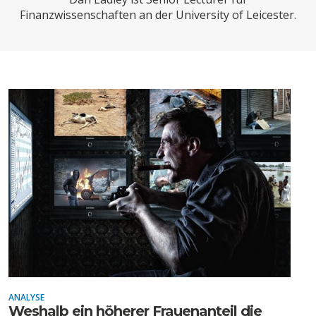
CHARTBOOK
BODEN
SUCHE
Finanzwissenschaften an der University of Leicester.
ABO/LOGIN
ECONOMISTS FOR FUTURE
DEUTSCHLAND
ANALYSE
Weshalb ein höherer Frauenanteil die