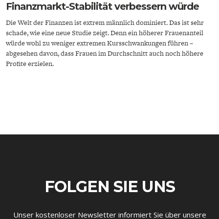
Finanzmarkt-Stabilität verbessern würde
Die Welt der Finanzen ist extrem männlich dominiert. Das ist sehr
schade, wie eine neue Studie zeigt. Denn ein höherer Frauenanteil
würde wohl zu weniger extremen Kursschwankungen führen –
abgesehen davon, dass Frauen im Durchschnitt auch noch höhere
Profite erzielen.
ENERGIE & UMWELT
INDUSTRIEPOLITIK
FOLGEN SIE UNS
Unser kostenloser Newsletter informiert Sie über unsere