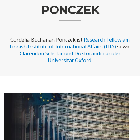
CHARTBOOK
BODEN
SUCHE
PONCZEK
ABO/LOGIN
Cordelia Buchanan Ponczek ist
Research Fellow am
Finnish Institute of International Affairs (FIIA)
sowie
Clarendon Scholar und Doktorandin an der
Universität Oxford
.
ECONOMISTS FOR FUTURE
DEUTSCHLAND