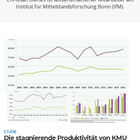
CHARTBOOK
BODEN
SUCHE
Institut für Mittelstandsforschung Bonn (IfM).
ABO/LOGIN
ECONOMISTS FOR FUTURE
DEUTSCHLAND
STUDIE
Die stagnierende Produktivität von KMU