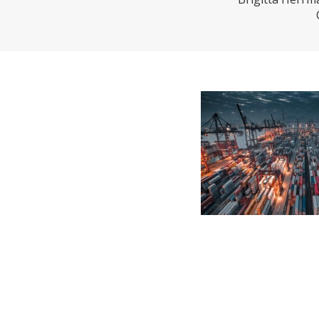
CHARTBOOK
BODEN
EC
UNGLEICHHEIT UND
EUROPA
MACHT