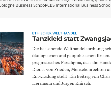
ONOMISTS FOR FUTURE
DEUTSCHLAND
ENERGIE & UMW
INDUSTRIEPOLIT
SUCHE
Cologne Business School/CBS International Business School
ABO/LOGIN
ETHISCHER WELTHANDEL
Tanzkleid statt Zwangsj
Die bestehende Welthandelsordnung sche
ökologischen und geopolitischen Krisen.
pragmatisches Paradigma, dass die Hande
Dienst von Frieden, Menschenrechten un
FACHKRÄFTEMANGEL
FINANZMÄRKTE
DAS DEUTSCH
GELDPOLITIK
Entwicklung stellt. Ein Beitrag von Christ
GESUNDHEITSWE
Herrmann und Jürgen Knirsch.