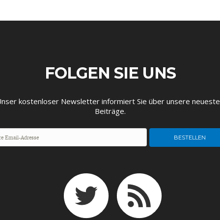
FOLGEN SIE UNS
EUTSCHLAND UND DIE
MAKROTHEK
DAS POST-CORO
ÖKONOMENSZE
DIGITALISIERUNG
ZEITALTER
nser kostenloser Newsletter informiert Sie über unsere neuest
Beiträge.