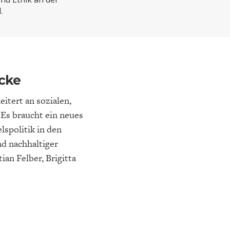
ELT
IK
ENTWICKLUNGSPOLITIK
CIRCULAR ECONOMY
.
acke
itert an sozialen,
 Es braucht ein neues
lspolitik in den
d nachhaltiger
E
DIE NÄCHSTE STUFE DER
GESELLSCHAFT
ian Felber, Brigitta
SEN
GLOBALISIERUNG