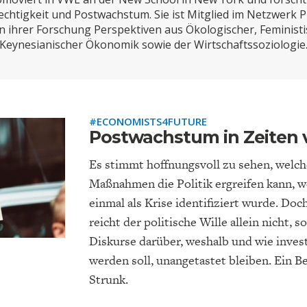
ONOMISTS FOR FUTURE
DEUTSCHLAND
ENERGIE & UMW
INDUSTRIEPOLIT
SUCHE
echtigkeit und Postwachstum. Sie ist Mitglied im Netzwerk
in ihrer Forschung Perspektiven aus Ökologischer, Feministi
ABO/LOGIN
Keynesianischer Ökonomik sowie der Wirtschaftssoziologie
#ECONOMISTS4FUTURE
Postwachstum in Zeiten 
Es stimmt hoffnungsvoll zu sehen, welc
Maßnahmen die Politik ergreifen kann, w
einmal als Krise identifiziert wurde. Doc
FACHKRÄFTEMANGEL
FINANZMÄRKTE
DAS DEUTSCH
GELDPOLITIK
reicht der politische Wille allein nicht, 
GESUNDHEITSWE
Diskurse darüber, weshalb und wie invest
werden soll, unangetastet bleiben. Ein Be
Strunk.