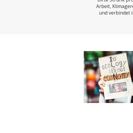
CHARTBOOK
BODEN
EC
Arbeit, Klimager
und verbindet 
UNGLEICHHEIT UND
EUROPA
MACHT