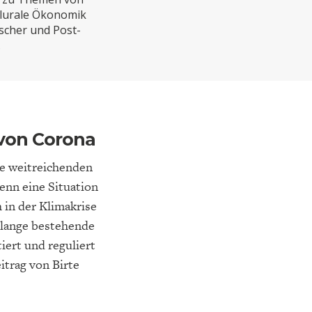
ELT
IK
ENTWICKLUNGSPOLITIK
CIRCULAR ECONOMY
 Plurale Ökonomik
scher und Post-
.
von Corona
he weitreichenden
enn eine Situation
h in der Klimakrise
E
DIE NÄCHSTE STUFE DER
GESELLSCHAFT
solange bestehende
SEN
GLOBALISIERUNG
iert und reguliert
itrag von Birte