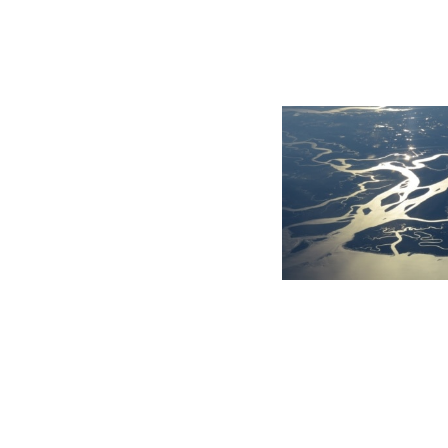
GERMANOMICS
HÖRSAAL
D