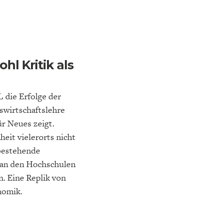
hl Kritik als
NA-
NE
STATUS QUO DER
OUTPUT GAP
DEUTSCHEN VWL
L die Erfolge der
swirtschaftslehre
ür Neues zeigt.
eit vielerorts nicht
bestehende
 an den Hochschulen
n. Eine Replik von
nomik.