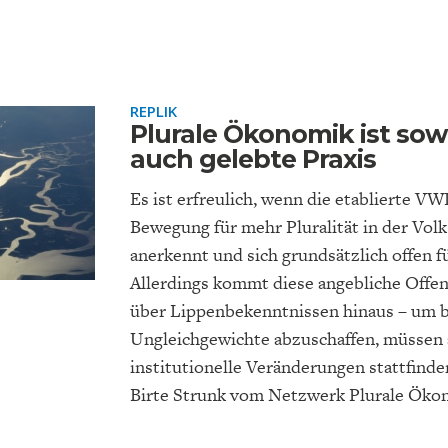
REPLIK
Plurale Ökonomik ist sowo
auch gelebte Praxis
EUTSCHLAND UND DIE
MAKROTHEK
DAS POST-CORO
ÖKONOMENSZE
DIGITALISIERUNG
ZEITALTER
Es ist erfreulich, wenn die etablierte VW
Bewegung für mehr Pluralität in der Volk
anerkennt und sich grundsätzlich offen f
Allerdings kommt diese angebliche Offenh
über Lippenbekenntnissen hinaus – um 
Ungleichgewichte abzuschaffen, müssen
institutionelle Veränderungen stattfinde
Birte Strunk vom Netzwerk Plurale Öko