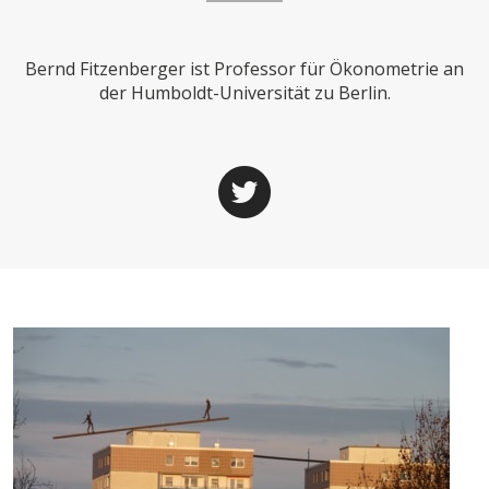
CHARTBOOK
BODEN
SUCHE
Bernd Fitzenberger ist Professor für Ökonometrie an
ABO/LOGIN
der Humboldt-Universität zu Berlin.
ECONOMISTS FOR FUTURE
DEUTSCHLAND