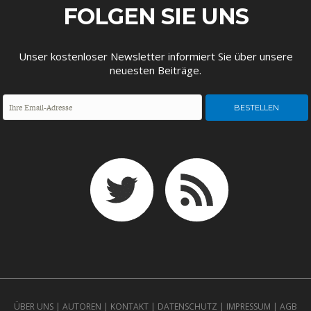
ENTWICKLUNGSPOLITIK
CIRCULAR ECONOMY
FOLGEN SIE UNS
Unser kostenloser Newsletter informiert Sie über unsere
neuesten Beiträge.
UNGLEICHHEIT UND
EUROPA
MACHT
ÜBER UNS
|
AUTOREN
|
KONTAKT
|
DATENSCHUTZ
|
IMPRESSUM
|
AGB