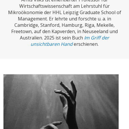
CHARTBOOK
BODEN
SUCHE
Wirtschaftswissenschaft am Lehrstuhl für
Mikroökonomie der HHL Leipzig Graduate School of
ABO/LOGIN
Management. Er lehrte und forschte u. a. in
Cambridge, Stanford, Hamburg, Riga, Mekelle,
Freetown, auf den Kapverden, in Neuseeland und
Australien. 2025 ist sein Buch
Im Griff der
unsichtbaren Hand
erschienen.
ECONOMISTS FOR FUTURE
DEUTSCHLAND