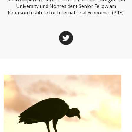
CHARTBOOK
BODEN
SUCHE
University und Nonresident Senior Fellow am
Peterson Institute for International Economics (PIIE).
ABO/LOGIN
ECONOMISTS FOR FUTURE
DEUTSCHLAND