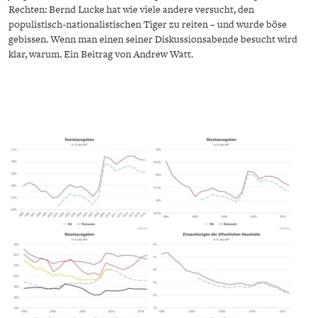
DAS DEUTSCHE
GELDPOLITIK
Rechten: Bernd Lucke hat wie viele andere versucht, den
populistisch-nationalistischen Tiger zu reiten – und wurde böse
GESUNDHEITSWESEN
gebissen. Wenn man einen seiner Diskussionsabende besucht wird
klar, warum. Ein Beitrag von Andrew Watt.
DIE NÄCHSTE STUFE DER
GESELLSCHAFT
GLOBALISIERUNG