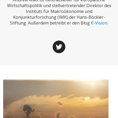
CHARTBOOK
BODEN
SUCHE
Wirtschaftspolitik und stellvertretender Direktor des
Instituts für Makroökonomie und
ABO/LOGIN
Konjunkturforschung (IMK) der Hans-Böckler-
Stiftung. Außerdem betreibt er den Blog
€-Vision
.
ECONOMISTS FOR FUTURE
DEUTSCHLAND