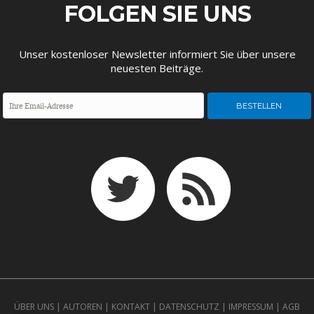
FOLGEN SIE UNS
DEUTSCHLAND UND DIE
MAKROTHEK
DIGITALISIERUNG
Unser kostenloser Newsletter informiert Sie über unsere
neuesten Beiträge.
DAS POST-CORONA-
ÖKONOMENSZENE
ZEITALTER
ÜBER UNS
|
AUTOREN
|
KONTAKT
|
DATENSCHUTZ
|
IMPRESSUM
|
AGB