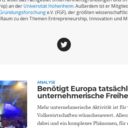
ONOMISTS FOR FUTURE
DEUTSCHLAND
ENERGIE & UMW
INDUSTRIEPOLIT
SUCHE
hip) an der
Universität Hohenheim
. Außerdem ist er Mitglie
 Gründungsforschung
e.V. (FGF), der größten wissenschaftl
ABO/LOGIN
Raum zu den Themen Entrepreneurship, Innovation und Mit
ANALYSE
FACHKRÄFTEMANGEL
FINANZMÄRKTE
DAS DEUTSCH
GELDPOLITIK
Benötigt Europa tatsäch
GESUNDHEITSWE
unternehmerische Freihe
Mehr unternehmerische Aktivität ist für 
Volkswirtschaften wünschenswert. Allerd
dabei und ein komplexes Phänomen, für d