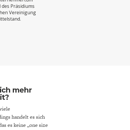
ELT
IK
ENTWICKLUNGSPOLITIK
CIRCULAR ECONOMY
d des Präsidiums
ichen Vereinigung
telstand.
E
DIE NÄCHSTE STUFE DER
GESELLSCHAFT
lich mehr
SEN
GLOBALISIERUNG
it?
viele
ings handelt es sich
as es keine „one size