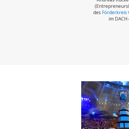
CHARTBOOK
BODEN
EC
(Entrepreneurs
des
Förderkreis
im DACH-
UNGLEICHHEIT UND
EUROPA
MACHT