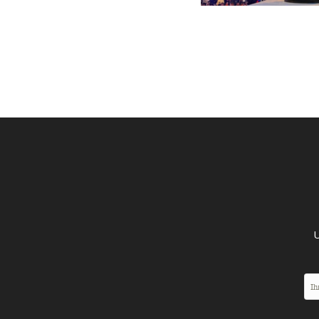
GERMANOMICS
HÖRSAAL
D
U