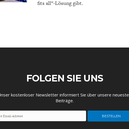
fits all“-Lösung gibt.
EUTSCHLAND UND DIE
MAKROTHEK
DAS POST-CORO
ÖKONOMENSZE
DIGITALISIERUNG
ZEITALTER
FOLGEN SIE UNS
nser kostenloser Newsletter informiert Sie über unsere neuest
Beiträge.