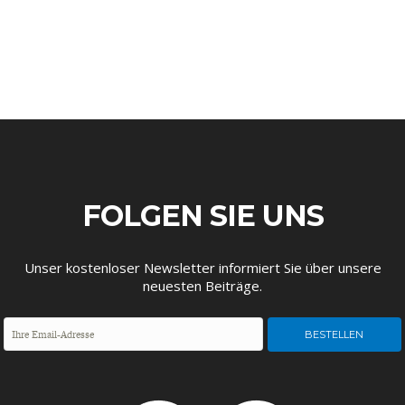
ENTWICKLUNGSPOLITIK
CIRCULAR ECONOMY
FOLGEN SIE UNS
Unser kostenloser Newsletter informiert Sie über unsere
UNGLEICHHEIT UND
EUROPA
neuesten Beiträge.
MACHT