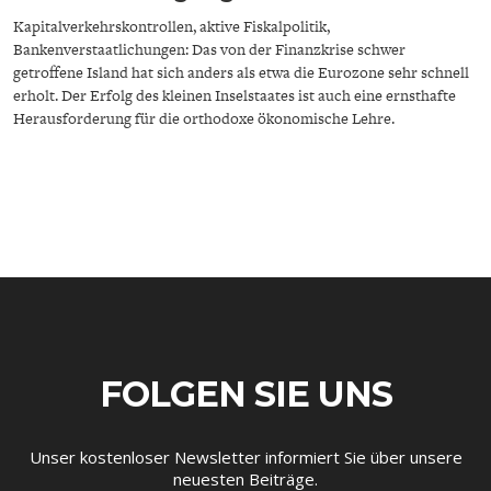
Kapitalverkehrskontrollen, aktive Fiskalpolitik,
Bankenverstaatlichungen: Das von der Finanzkrise schwer
getroffene Island hat sich anders als etwa die Eurozone sehr schnell
erholt. Der Erfolg des kleinen Inselstaates ist auch eine ernsthafte
Herausforderung für die orthodoxe ökonomische Lehre.
ENERGIE & UMWELT
INDUSTRIEPOLITIK
FOLGEN SIE UNS
Unser kostenloser Newsletter informiert Sie über unsere
neuesten Beiträge.