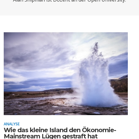
CHARTBOOK
BODEN
SUCHE
ABO/LOGIN
ECONOMISTS FOR FUTURE
DEUTSCHLAND
ANALYSE
Wie das kleine Island den Ökonomie-
Mainstream Lügen gestraft hat