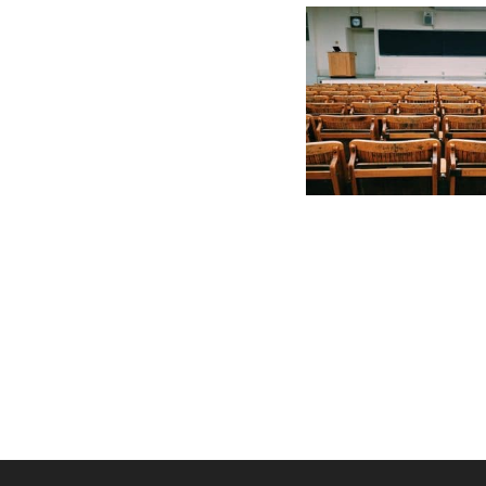
GERMANOMICS
HÖRSAAL
D