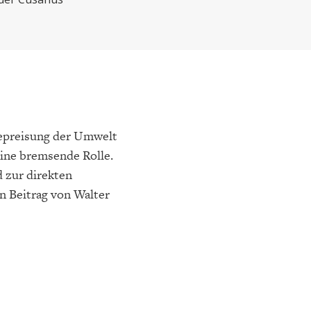
ELT
IK
ENTWICKLUNGSPOLITIK
CIRCULAR ECONOMY
epreisung der Umwelt
eine bremsende Rolle.
 zur direkten
 Beitrag von Walter
E
DIE NÄCHSTE STUFE DER
GESELLSCHAFT
SEN
GLOBALISIERUNG