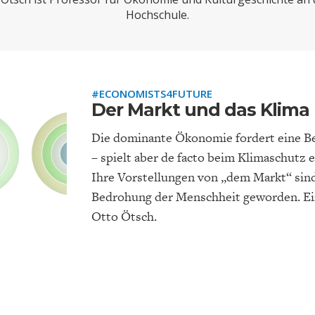
ONOMISTS FOR FUTURE
DEUTSCHLAND
ENERGIE & UMW
INDUSTRIEPOLIT
SUCHE
Hochschule.
ABO/LOGIN
#ECONOMISTS4FUTURE
Der Markt und das Klima
Die dominante Ökonomie fordert eine B
– spielt aber de facto beim Klimaschutz 
Ihre Vorstellungen von „dem Markt“ sind
Bedrohung der Menschheit geworden. Ein
FACHKRÄFTEMANGEL
FINANZMÄRKTE
DAS DEUTSCH
GELDPOLITIK
Otto Ötsch.
GESUNDHEITSWE