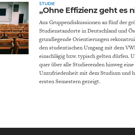
STUDIE
„Ohne Effizienz geht es n
Aus Gruppendiskussionen an fünf der g
Studienstandorte in Deutschland und Ös
grundlegende Orientierungen rekonstruie
EUTSCHLAND UND DIE
MAKROTHEK
den studentischen Umgang mit dem VWL
DAS POST-CORO
ÖKONOMENSZE
DIGITALISIERUNG
ZEITALTER
einschlägig bzw. typisch gelten dürfen. 
quer über alle Studierenden hinweg eine
Unzufriedenheit mit dem Studium und hi
ersten Semestern gezeigt.