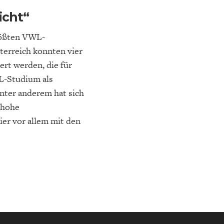
icht“
rößten VWL-
terreich konnten vier
rt werden, die für
-Studium als
NA-
NE
STATUS QUO DER
OUTPUT GAP
DEUTSCHEN VWL
Unter anderem hat sich
 hohe
er vor allem mit den