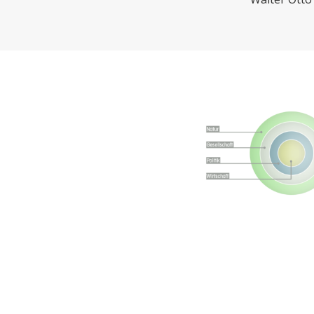
CHARTBOOK
BODEN
EC
UNGLEICHHEIT UND
EUROPA
MACHT