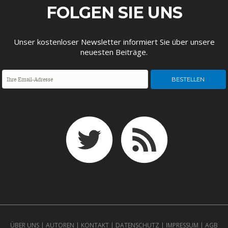
ENTWICKLUNGSPOLITIK
CIRCULAR ECONOMY
FOLGEN SIE UNS
Unser kostenloser Newsletter informiert Sie über unsere
neuesten Beiträge.
UNGLEICHHEIT UND
EUROPA
MACHT
ÜBER UNS
|
AUTOREN
|
KONTAKT
|
DATENSCHUTZ
|
IMPRESSUM
|
AGB