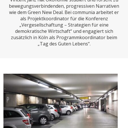
CHARTBOOK
BODEN
SUCHE
bewegungsverbindenden, progressiven Narrativen
wie dem Green New Deal. Bei communia arbeitet er
ABO/LOGIN
als Projektkoordinator für die Konferenz
„Vergesellschaftung – Strategien für eine
demokratische Wirtschaft“ und engagiert sich
zusätzlich in Köln als Programmkoordinator beim
„Tag des Guten Lebens“.
ECONOMISTS FOR FUTURE
DEUTSCHLAND