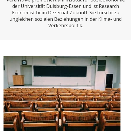
CHARTBOOK
BODEN
SUCHE
der Universität Duisburg-Essen und ist Research
Economist beim Dezernat Zukunft. Sie forscht zu
ABO/LOGIN
ungleichen sozialen Beziehungen in der Klima- und
Verkehrspolitik.
ECONOMISTS FOR FUTURE
DEUTSCHLAND