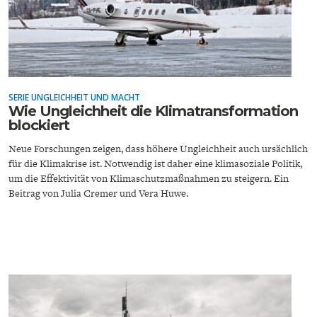
ENTWICKLUNGSPOLITIK
CIRCULAR ECONOMY
SERIE UNGLEICHHEIT UND MACHT
Wie Ungleichheit die Klimatransformation
blockiert
Neue Forschungen zeigen, dass höhere Ungleichheit auch ursächlich
für die Klimakrise ist. Notwendig ist daher eine klimasoziale Politik,
um die Effektivität von Klimaschutzmaßnahmen zu steigern. Ein
Beitrag von Julia Cremer und Vera Huwe.
UNGLEICHHEIT UND
EUROPA
MACHT