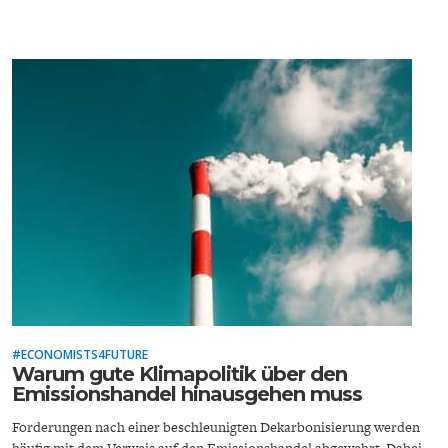
DAS DEUTSCHE
GELDPOLITIK
GESUNDHEITSWESEN
DIE NÄCHSTE STUFE DER
GESELLSCHAFT
GLOBALISIERUNG
#ECONOMISTS4FUTURE
Warum gute Klimapolitik über den
Emissionshandel hinausgehen muss
Forderungen nach einer beschleunigten Dekarbonisierung werden