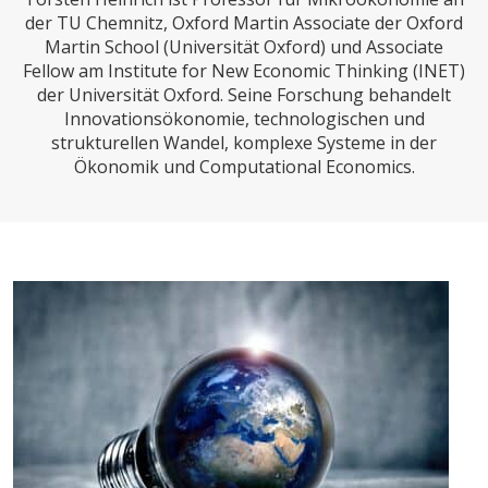
CHARTBOOK
BODEN
SUCHE
der TU Chemnitz, Oxford Martin Associate der Oxford
Martin School (Universität Oxford) und Associate
ABO/LOGIN
Fellow am Institute for New Economic Thinking (INET)
der Universität Oxford. Seine Forschung behandelt
Innovationsökonomie, technologischen und
strukturellen Wandel, komplexe Systeme in der
Ökonomik und Computational Economics.
ECONOMISTS FOR FUTURE
DEUTSCHLAND