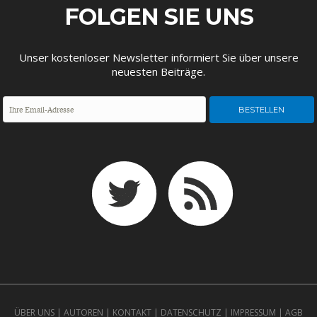
ENTWICKLUNGSPOLITIK
CIRCULAR ECONOMY
FOLGEN SIE UNS
Unser kostenloser Newsletter informiert Sie über unsere
neuesten Beiträge.
UNGLEICHHEIT UND
EUROPA
MACHT
ÜBER UNS
|
AUTOREN
|
KONTAKT
|
DATENSCHUTZ
|
IMPRESSUM
|
AGB