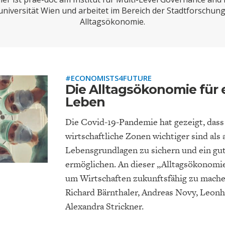
ONOMISTS FOR FUTURE
DEUTSCHLAND
ENERGIE & UMW
INDUSTRIEPOLIT
SUCHE
universität Wien und arbeitet im Bereich der Stadtforschu
Alltagsökonomie.
ABO/LOGIN
#ECONOMISTS4FUTURE
Die Alltagsökonomie für 
Leben
Die Covid-19-Pandemie hat gezeigt, das
wirtschaftliche Zonen wichtiger sind als
Lebensgrundlagen zu sichern und ein gu
FACHKRÄFTEMANGEL
FINANZMÄRKTE
DAS DEUTSCH
GELDPOLITIK
ermöglichen. An dieser „Alltagsökonomie
GESUNDHEITSWE
um Wirtschaften zukunftsfähig zu machen
Richard Bärnthaler, Andreas Novy, Leonh
Alexandra Strickner.