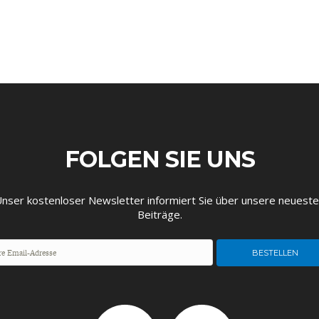
EUTSCHLAND UND DIE
MAKROTHEK
DAS POST-CORO
ÖKONOMENSZE
DIGITALISIERUNG
ZEITALTER
FOLGEN SIE UNS
nser kostenloser Newsletter informiert Sie über unsere neuest
Beiträge.