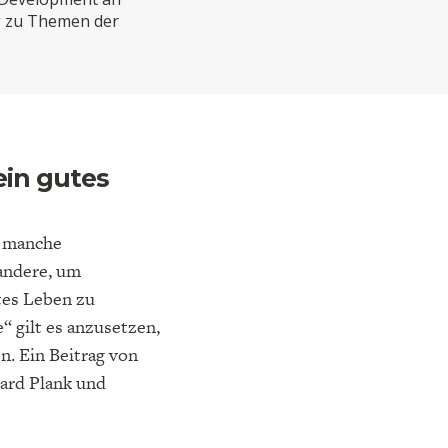
ELT
IK
ENTWICKLUNGSPOLITIK
CIRCULAR ECONOMY
ng zu Themen der
ein gutes
s manche
 andere, um
tes Leben zu
E
DIE NÄCHSTE STUFE DER
GESELLSCHAFT
“ gilt es anzusetzen,
SEN
GLOBALISIERUNG
. Ein Beitrag von
ard Plank und