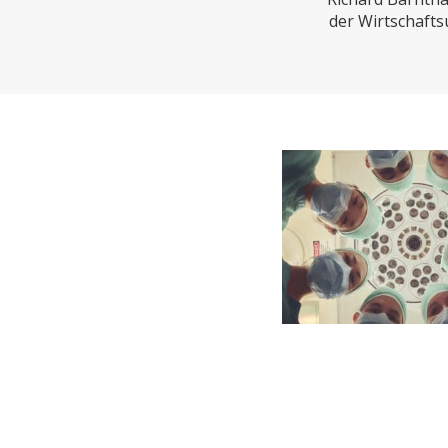
CHARTBOOK
BODEN
EC
der Wirtschafts
UNGLEICHHEIT UND
EUROPA
MACHT