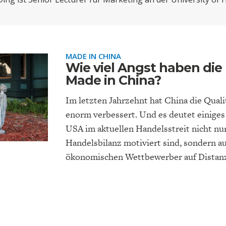
ONOMISTS FOR FUTURE
DEUTSCHLAND
ENERGIE & UMW
INDUSTRIEPOLIT
SUCHE
ABO/LOGIN
MADE IN CHINA
Wie viel Angst haben die
Made in China?
Im letzten Jahrzehnt hat China die Quali
enorm verbessert. Und es deutet einiges 
USA im aktuellen Handelsstreit nicht nu
Handelsbilanz motiviert sind, sondern a
FACHKRÄFTEMANGEL
FINANZMÄRKTE
DAS DEUTSCH
GELDPOLITIK
ökonomischen Wettbewerber auf Distanz
GESUNDHEITSWE