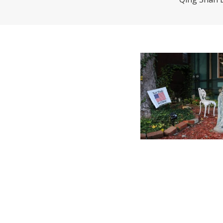
CHARTBOOK
BODEN
EC
UNGLEICHHEIT UND
EUROPA
MACHT