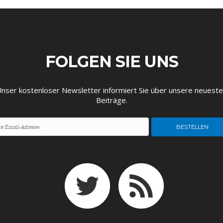
FOLGEN SIE UNS
EUTSCHLAND UND DIE
MAKROTHEK
DAS POST-CORO
ÖKONOMENSZE
DIGITALISIERUNG
ZEITALTER
nser kostenloser Newsletter informiert Sie über unsere neuest
Beiträge.