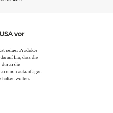
ELT
IK
ENTWICKLUNGSPOLITIK
CIRCULAR ECONOMY
 USA vor
tät seiner Produkte
darauf hin, dass die
r durch die
uch einen zukünftigen
E
DIE NÄCHSTE STUFE DER
GESELLSCHAFT
 halten wollen.
SEN
GLOBALISIERUNG