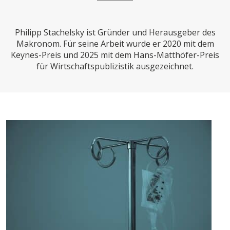
CHARTBOOK
BODEN
SUCHE
Philipp Stachelsky ist Gründer und Herausgeber des
ABO/LOGIN
Makronom. Für seine Arbeit wurde er 2020 mit dem
Keynes-Preis und 2025 mit dem Hans-Matthöfer-Preis
für Wirtschaftspublizistik ausgezeichnet.
ECONOMISTS FOR FUTURE
DEUTSCHLAND