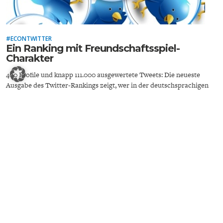
DIE POSITIONEN DER
UNGLEICHHEIT
WIRTSCHAFTSWEISEN
#ECONTWITTER
Ein Ranking mit Freundschaftsspiel-
Charakter
400 Profile und knapp 111.000 ausgewertete Tweets: Die neueste
Ausgabe des Twitter-Rankings zeigt, wer in der deutschsprachigen
#Econtwitter-Szene während des 4. Quartals 2019 den größten
Einfluss hatte.
BGE-INFOGRAFIK
USA