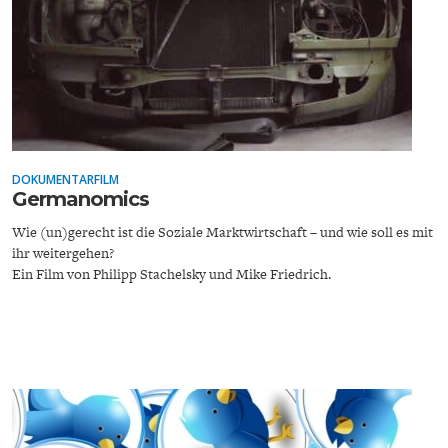
ENTWICKLUNGSPOLITIK
CIRCULAR ECONOMY
DOKUMENTARFILM
Germanomics
Wie (un)gerecht ist die Soziale Marktwirtschaft – und wie soll es mit
ihr weitergehen?
Ein Film von Philipp Stachelsky und Mike Friedrich.
UNGLEICHHEIT UND
EUROPA
MACHT