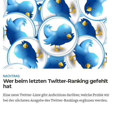
DAS DEUTSCHE
GELDPOLITIK
GESUNDHEITSWESEN
NACHTRAG
Wer beim letzten Twitter-Ranking gefehlt
DIE NÄCHSTE STUFE DER
GESELLSCHAFT
hat
GLOBALISIERUNG
Eine neue Twitter-Liste gibt Aufschluss darüber, welche Profile wir
bei der nächsten Ausgabe des Twitter-Rankings ergänzen werden.