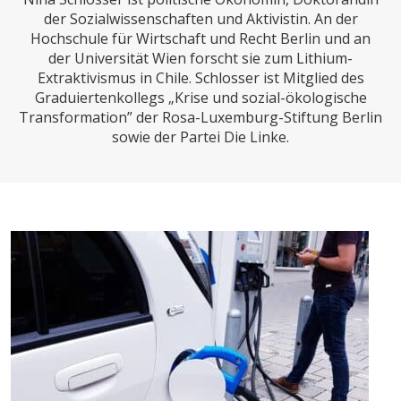
CHARTBOOK
BODEN
SUCHE
der Sozialwissenschaften und Aktivistin. An der
Hochschule für Wirtschaft und Recht Berlin und an
ABO/LOGIN
der Universität Wien forscht sie zum Lithium-
Extraktivismus in Chile. Schlosser ist Mitglied des
Graduiertenkollegs „Krise und sozial-ökologische
Transformation” der Rosa-Luxemburg-Stiftung Berlin
sowie der Partei Die Linke.
ECONOMISTS FOR FUTURE
DEUTSCHLAND