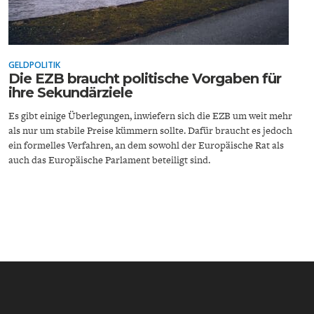
ENTWICKLUNGSPOLITIK
CIRCULAR ECONOMY
GELDPOLITIK
Die EZB braucht politische Vorgaben für
ihre Sekundärziele
Es gibt einige Überlegungen, inwiefern sich die EZB um weit mehr
als nur um stabile Preise kümmern sollte. Dafür braucht es jedoch
ein formelles Verfahren, an dem sowohl der Europäische Rat als
auch das Europäische Parlament beteiligt sind.
UNGLEICHHEIT UND
EUROPA
MACHT