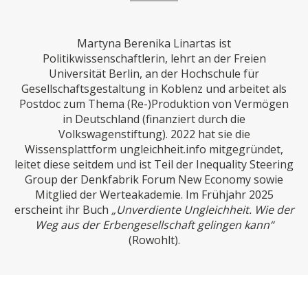
CHARTBOOK
BODEN
SUCHE
Martyna Berenika Linartas ist
ABO/LOGIN
Politikwissenschaftlerin, lehrt an der Freien
Universität Berlin, an der Hochschule für
Gesellschaftsgestaltung in Koblenz und arbeitet als
Postdoc zum Thema (Re-)Produktion von Vermögen
in Deutschland (finanziert durch die
Volkswagenstiftung). 2022 hat sie die
Wissensplattform ungleichheit.info mitgegründet,
leitet diese seitdem und ist Teil der Inequality Steering
Group der Denkfabrik Forum New Economy sowie
Mitglied der Werteakademie. Im Frühjahr 2025
ECONOMISTS FOR FUTURE
DEUTSCHLAND
erscheint ihr Buch
„Unverdiente Ungleichheit. Wie der
Weg aus der Erbengesellschaft gelingen kann“
(Rowohlt).