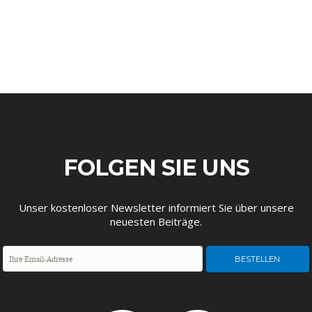
ENTWICKLUNGSPOLITIK
CIRCULAR ECONOMY
FOLGEN SIE UNS
Unser kostenloser Newsletter informiert Sie über unsere
UNGLEICHHEIT UND
EUROPA
neuesten Beiträge.
MACHT