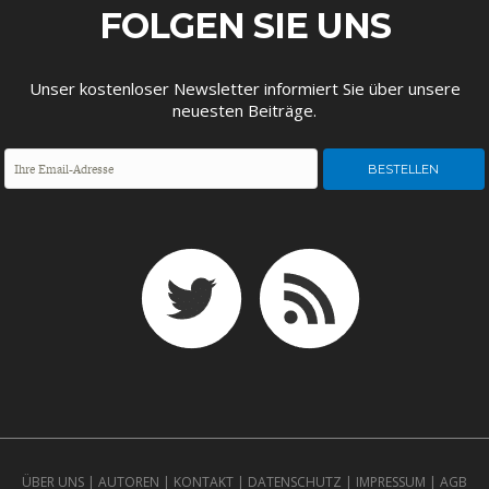
ENTWICKLUNGSPOLITIK
CIRCULAR ECONOMY
FOLGEN SIE UNS
Unser kostenloser Newsletter informiert Sie über unsere
neuesten Beiträge.
UNGLEICHHEIT UND
EUROPA
MACHT
ÜBER UNS
|
AUTOREN
|
KONTAKT
|
DATENSCHUTZ
|
IMPRESSUM
|
AGB