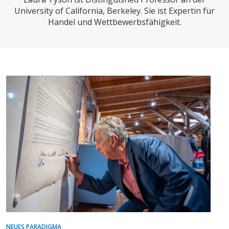
CHARTBOOK
BODEN
SUCHE
University of California, Berkeley. Sie ist Expertin für
Handel und Wettbewerbsfähigkeit.
ABO/LOGIN
ECONOMISTS FOR FUTURE
DEUTSCHLAND
NEUES PARADIGMA