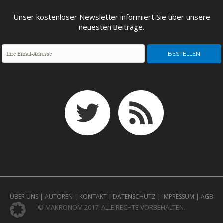
ENTWICKLUNGSPOLITIK
CIRCULAR ECONOMY
Unser kostenloser Newsletter informiert Sie über unsere
neuesten Beiträge.
UNGLEICHHEIT UND
EUROPA
MACHT
ÜBER UNS
|
AUTOREN
|
KONTAKT
|
DATENSCHUTZ
|
IMPRESSUM
|
AGB
© MAKRONOM 2017. ALLE RECHTE VORBEHALTEN.