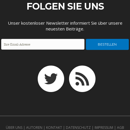
ENTWICKLUNGSPOLITIK
CIRCULAR ECONOMY
FOLGEN SIE UNS
Unser kostenloser Newsletter informiert Sie über unsere
neuesten Beiträge.
UNGLEICHHEIT UND
EUROPA
MACHT
ÜBER UNS
|
AUTOREN
|
KONTAKT
|
DATENSCHUTZ
|
IMPRESSUM
|
AGB