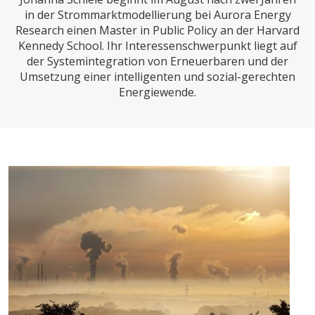
CHARTBOOK
BODEN
SUCHE
in der Strommarktmodellierung bei Aurora Energy
Research einen Master in Public Policy an der Harvard
ABO/LOGIN
Kennedy School. Ihr Interessenschwerpunkt liegt auf
der Systemintegration von Erneuerbaren und der
Umsetzung einer intelligenten und sozial-gerechten
Energiewende.
ECONOMISTS FOR FUTURE
DEUTSCHLAND