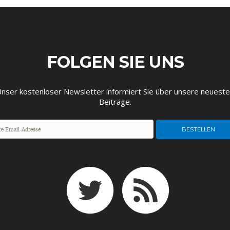
FOLGEN SIE UNS
EUTSCHLAND UND DIE
MAKROTHEK
DAS POST-CORO
ÖKONOMENSZE
nser kostenloser Newsletter informiert Sie über unsere neuest
DIGITALISIERUNG
ZEITALTER
Beiträge.