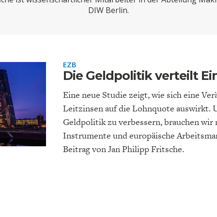
ONOMISTS FOR FUTURE
DEUTSCHLAND
ENERGIE & UMW
INDUSTRIEPOLIT
SUCHE
DIW Berlin.
ABO/LOGIN
EZB
Die Geldpolitik verteilt
Eine neue Studie zeigt, wie sich eine Ve
Leitzinsen auf die Lohnquote auswirkt.
Geldpolitik zu verbessern, brauchen wir 
Instrumente und europäische Arbeitsmar
FACHKRÄFTEMANGEL
FINANZMÄRKTE
DAS DEUTSCH
GELDPOLITIK
Beitrag von Jan Philipp Fritsche.
GESUNDHEITSWE