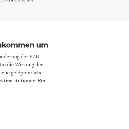
ELT
IK
ENTWICKLUNGSPOLITIK
CIRCULAR ECONOMY
 Einkommen um
ränderung der EZB-
 Um die Wirkung der
neue geldpolitische
ktinstitutionen. Ein
E
DIE NÄCHSTE STUFE DER
GESELLSCHAFT
SEN
GLOBALISIERUNG