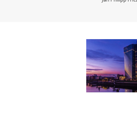
CHARTBOOK
BODEN
EC
UNGLEICHHEIT UND
EUROPA
MACHT