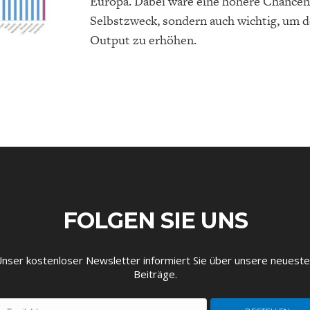
Europa. Dabei wäre eine höhere Chanceng
EIT
DIE POSITIONEN DER
USA
BGE-INFOGRAFI
W
Selbstzweck, sondern auch wichtig, um d
WIRTSCHAFTSWEISEN
Output zu erhöhen.
FOLGEN SIE UNS
nser kostenloser Newsletter informiert Sie über unsere neuest
Beiträge.