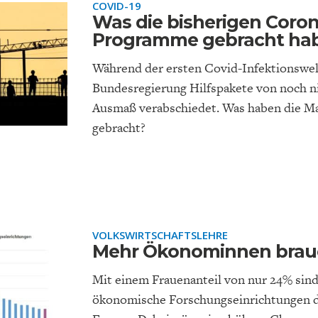
COVID-19
Was die bisherigen Coron
Programme gebracht ha
Während der ersten Covid-Infektionswell
Bundesregierung Hilfspakete von noch 
Ausmaß verabschiedet. Was haben die 
EUTSCHLAND UND DIE
MAKROTHEK
DAS POST-CORO
ÖKONOMENSZE
gebracht?
DIGITALISIERUNG
ZEITALTER
VOLKSWIRTSCHAFTSLEHRE
Mehr Ökonominnen brauc
Mit einem Frauenanteil von nur 24% sin
ökonomische Forschungseinrichtungen da