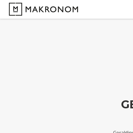
G
Geraldin