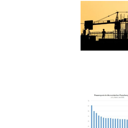
GERMANOMICS
HÖRSAAL
D