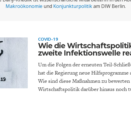
ONOMISTS FOR FUTURE
DEUTSCHLAND
ENERGIE & UMW
INDUSTRIEPOLIT
SUCHE
Makroökonomie
und
Konjunkturpolitik
am DIW Berlin.
ABO/LOGIN
COVID-19
Wie die Wirtschaftspoliti
zweite Infektionswelle re
Um die Folgen der erneuten Teil-Schlie
hat die Regierung neue Hilfsprogramme 
Wie sind diese Maßnahmen zu bewerten –
Wirtschaftspolitik darüber hinaus noch 
FACHKRÄFTEMANGEL
FINANZMÄRKTE
DAS DEUTSCH
GELDPOLITIK
GESUNDHEITSWE