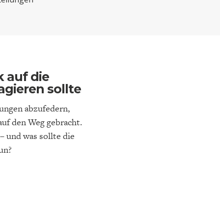
ELT
IK
ENTWICKLUNGSPOLITIK
CIRCULAR ECONOMY
k auf die
agieren sollte
ßungen abzufedern,
auf den Weg gebracht.
 und was sollte die
tun?
E
DIE NÄCHSTE STUFE DER
GESELLSCHAFT
SEN
GLOBALISIERUNG