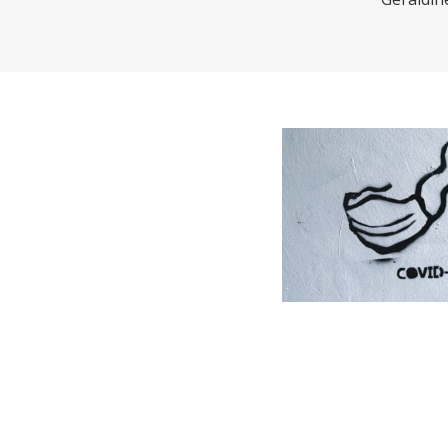
CHARTBOOK
BODEN
EC
UNGLEICHHEIT UND
EUROPA
MACHT