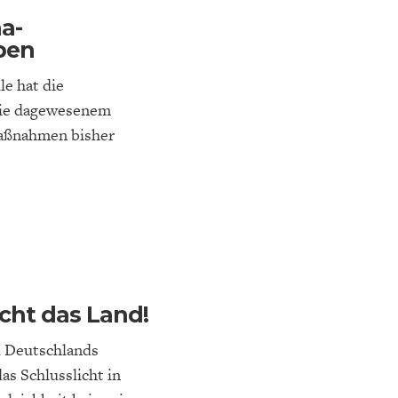
a-
ben
e hat die
nie dagewesenem
Maßnahmen bisher
NA-
NE
STATUS QUO DER
OUTPUT GAP
DEUTSCHEN VWL
ht das Land!
d Deutschlands
s Schlusslicht in