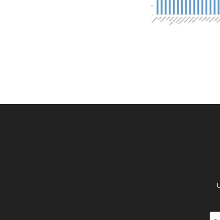
UNGLEICHH
U