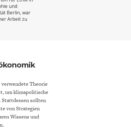
ELT
IK
ENTWICKLUNGSPOLITIK
CIRCULAR ECONOMY
phie und
ät Berlin, war
er Arbeit zu
aökonomik
s verwendete Theorie
E
DIE NÄCHSTE STUFE DER
GESELLSCHAFT
t, um klimapolitische
SEN
GLOBALISIERUNG
Stattdessen sollten
te von Strategien
baren Wissens und
n.