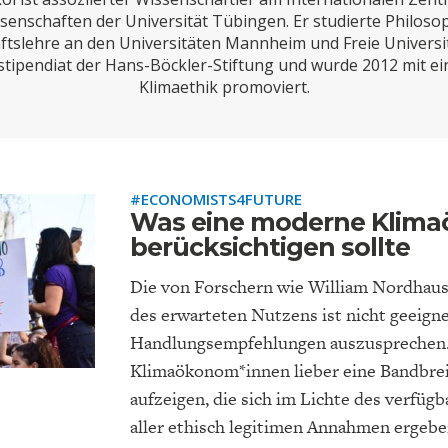
ONOMISTS FOR FUTURE
DEUTSCHLAND
ENERGIE & UMW
INDUSTRIEPOLIT
SUCHE
senschaften der Universität Tübingen. Er studierte Philoso
ftslehre an den Universitäten Mannheim und Freie Universit
ABO/LOGIN
tipendiat der Hans-Böckler-Stiftung und wurde 2012 mit ein
Klimaethik promoviert.
#ECONOMISTS4FUTURE
Was eine moderne Klim
berücksichtigen sollte
Die von Forschern wie William Nordhau
FACHKRÄFTEMANGEL
FINANZMÄRKTE
DAS DEUTSCH
GELDPOLITIK
des erwarteten Nutzens ist nicht geeigne
GESUNDHEITSWE
Handlungsempfehlungen auszusprechen. 
Klimaökonom*innen lieber eine Bandbrei
aufzeigen, die sich im Lichte des verfüg
aller ethisch legitimen Annahmen ergebe