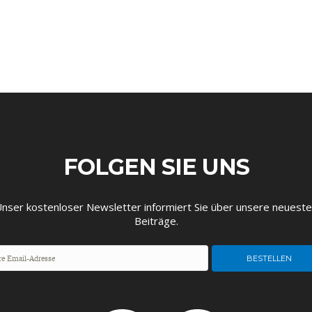
EUTSCHLAND UND DIE
MAKROTHEK
DAS POST-CORO
ÖKONOMENSZE
DIGITALISIERUNG
ZEITALTER
FOLGEN SIE UNS
nser kostenloser Newsletter informiert Sie über unsere neuest
Beiträge.