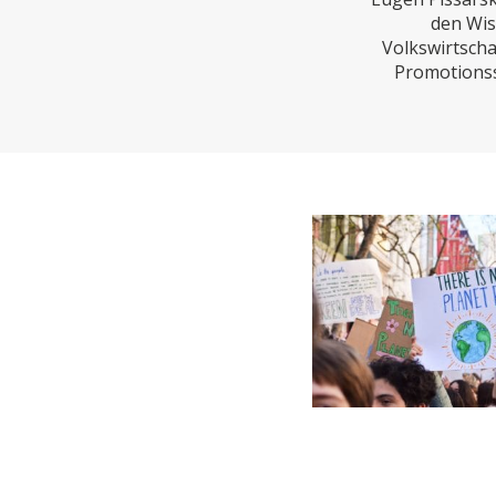
CHARTBOOK
BODEN
EC
den Wis
Volkswirtscha
Promotionss
UNGLEICHHEIT UND
EUROPA
MACHT