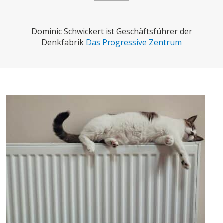
CHARTBOOK
BODEN
SUCHE
Dominic Schwickert ist Geschäftsführer der
ABO/LOGIN
Denkfabrik
Das Progressive Zentrum
ECONOMISTS FOR FUTURE
DEUTSCHLAND