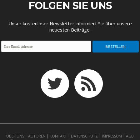
ENTWICKLUNGSPOLITIK
CIRCULAR ECONOMY
FOLGEN SIE UNS
Unser kostenloser Newsletter informiert Sie über unsere
neuesten Beiträge.
UNGLEICHHEIT UND
EUROPA
MACHT
ÜBER UNS
|
AUTOREN
|
KONTAKT
|
DATENSCHUTZ
|
IMPRESSUM
|
AGB