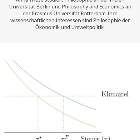
CHARTBOOK
BODEN
SUCHE
Universität Berlin und Philosophy and Economics an
der Erasmus Universität Rotterdam. Ihre
ABO/LOGIN
wissenschaftlichen Interessen sind Philosophie der
Ökonomik und Umweltpolitik.
ECONOMISTS FOR FUTURE
DEUTSCHLAND