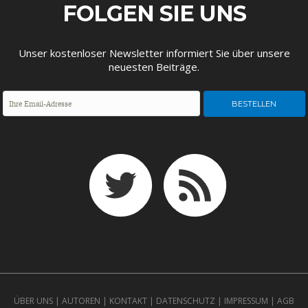
ENTWICKLUNGSPOLITIK
CIRCULAR ECONOMY
FOLGEN SIE UNS
Unser kostenloser Newsletter informiert Sie über unsere
neuesten Beiträge.
UNGLEICHHEIT UND
EUROPA
MACHT
ÜBER UNS
|
AUTOREN
|
KONTAKT
|
DATENSCHUTZ
|
IMPRESSUM
|
AGB