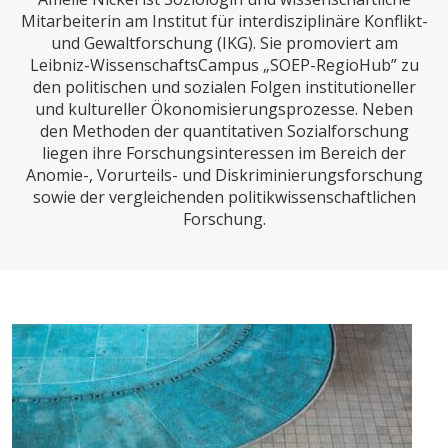
CHARTBOOK
BODEN
SUCHE
Mitarbeiterin am Institut für interdisziplinäre Konflikt-
und Gewaltforschung (IKG). Sie promoviert am
ABO/LOGIN
Leibniz-WissenschaftsCampus „SOEP-RegioHub” zu
den politischen und sozialen Folgen institutioneller
und kultureller Ökonomisierungsprozesse. Neben
den Methoden der quantitativen Sozialforschung
liegen ihre Forschungsinteressen im Bereich der
Anomie-, Vorurteils- und Diskriminierungsforschung
sowie der vergleichenden politikwissenschaftlichen
Forschung.
ECONOMISTS FOR FUTURE
DEUTSCHLAND