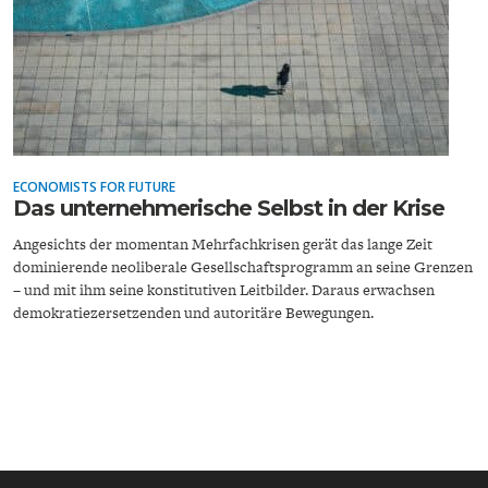
ENERGIE & UMWELT
INDUSTRIEPOLITIK
ECONOMISTS FOR FUTURE
Das unternehmerische Selbst in der Krise
Angesichts der momentan Mehrfachkrisen gerät das lange Zeit
dominierende neoliberale Gesellschaftsprogramm an seine Grenzen
– und mit ihm seine konstitutiven Leitbilder. Daraus erwachsen
demokratiezersetzenden und autoritäre Bewegungen.