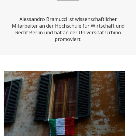
CHARTBOOK
BODEN
SUCHE
Alessandro Bramucci ist wissenschaftlicher
ABO/LOGIN
Mitarbeiter an der Hochschule für Wirtschaft und
Recht Berlin und hat an der Universität Urbino
promoviert.
ECONOMISTS FOR FUTURE
DEUTSCHLAND