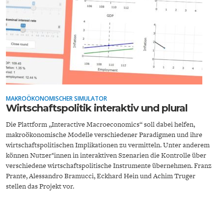
ENTWICKLUNGSPOLITIK
CIRCULAR ECONOMY
MAKROÖKONOMISCHER SIMULATOR
Wirtschaftspolitik interaktiv und plural
Die Plattform „Interactive Macroeconomics“ soll dabei helfen,
makroökonomische Modelle verschiedener Paradigmen und ihre
wirtschaftspolitischen Implikationen zu vermitteln. Unter anderem
UNGLEICHHEIT UND
EUROPA
können Nutzer*innen in interaktiven Szenarien die Kontrolle über
MACHT
verschiedene wirtschaftspolitische Instrumente übernehmen. Franz
Prante, Alessandro Bramucci, Eckhard Hein und Achim Truger
stellen das Projekt vor.