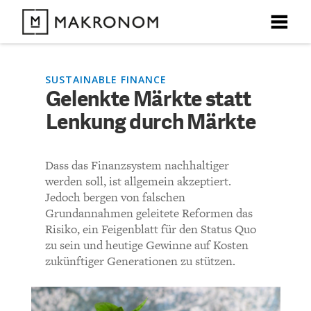
X
X
X
X
X
DEBATTEN
SUSTAINABLE FINANCE
Gelenkte Märkte statt
KOMMENTARE ZU
Gelenkte Märkte statt
Lenkung durch Märkte
ARTIKEL
Lenkung durch Märkte
FEATURES
Dass das Finanzsystem nachhaltiger
Unser kostenloser Newsletter informiert Sie über unsere
werden soll, ist allgemein akzeptiert.
neuesten Beiträge.
KOMMENTIEREN (VIA EMAIL)
THEMEN
Jedoch bergen von falschen
Grundannahmen geleitete Reformen das
Richtlinien
Risiko, ein Feigenblatt für den Status Quo
NEWSLETTER
zu sein und heutige Gewinne auf Kosten
zukünftiger Generationen zu stützen.
Bisher noch kein Kommentar.
ÜBER UNS