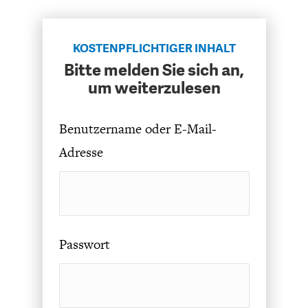
ENTWICKLUNGSPOLITIK
CIRCULAR ECONOMY
KOSTENPFLICHTIGER INHALT
Bitte melden Sie sich an,
um weiterzulesen
Benutzername oder E-Mail-
Adresse
UNGLEICHHEIT UND
EUROPA
MACHT
Passwort