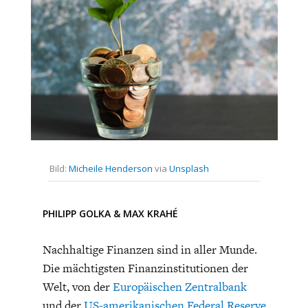
CHARTBOOK
BODEN
SUCHE
ABO/LOGIN
Bild:
Micheile Henderson
via
Unsplash
ECONOMISTS FOR FUTURE
DEUTSCHLAND
PHILIPP GOLKA
&
MAX KRAHÉ
Nachhaltige Finanzen sind in aller Munde.
Die mächtigsten Finanzinstitutionen der
Welt, von der
Europäischen Zentralbank
und der
US-amerikanischen Federal Reserve