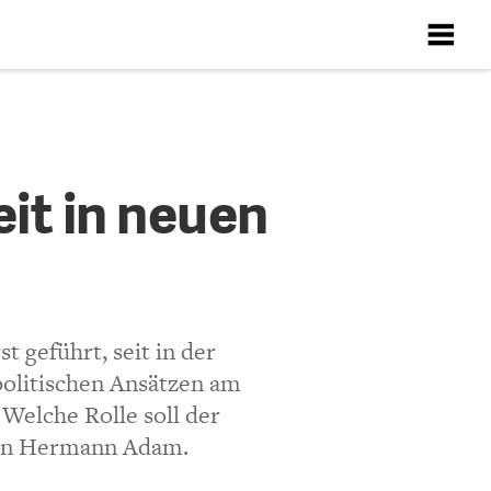
X
X
X
X
X
 neuen
it in neuen
ten
Richtlinien
t geführt, seit in der
politischen Ansätzen am
 Welche Rolle soll der
 von Hermann Adam.