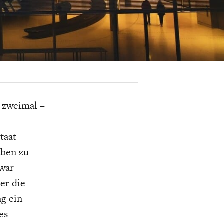
K
ELTWIRTSCHAFT
9 zweimal –
taat
aben zu –
 war
er die
g ein
es