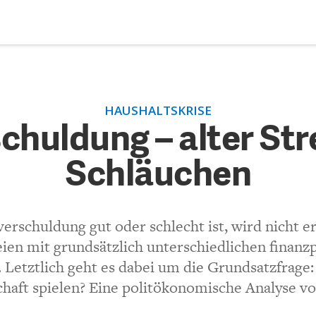
DEBATTEN
ZU
HAUSHALTSKRISE
rschuldung – alter Streit in
ARTIKEL
chuldung – alter Stre
hen
Schläuchen
FEATURES
Unser kostenloser Newsletter informiert Sie über unsere neues
Beiträge.
(VIA EMAIL)
THEMEN
verschuldung gut oder schlecht ist, wird nicht ers
Kommentar.
NEWSLETTER
en mit grundsätzlich unterschiedlichen finanz
. Letztlich geht es dabei um die Grundsatzfrage:
ÜBER UNS
schaft spielen? Eine politökonomische Analyse