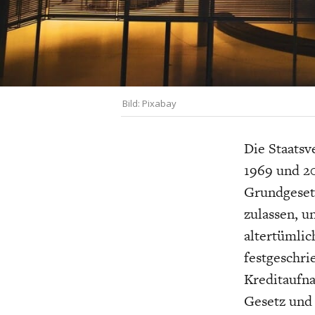
UNGLEICHH
Bild: Pixabay
Die Staatsv
1969 und 2
Grundgeset
zulassen, u
altertümli
festgeschri
Kreditaufna
Gesetz und