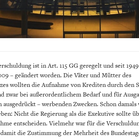
EIT
DIE POSITIONEN DER
USA
BGE-INFOGRAFI
W
WIRTSCHAFTSWEISEN
erschuldung ist in Art. 115 GG geregelt und seit 194
009 – geändert worden. Die Väter und Mütter des
zes wollten die Aufnahme von Krediten durch den S
nd zwar bei außerordentlichem Bedarf und für Ausg
ch ausgedrückt – werbenden Zwecken. Schon damals
eben: Nicht die Regierung als die Exekutive sollte üb
hme entscheiden. Vielmehr war für die Verschuldun
 damit die Zustimmung der Mehrheit des Bundestag