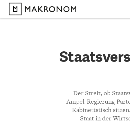
KOMMENTARE 
Staatsve
Staatsvers
Schläuc
KOMMENTIEREN 
Der Streit, ob Staats
Bisher noch kein 
Ampel-Regierung Partei
Kabinettstisch sitzen
Staat in der Wirt