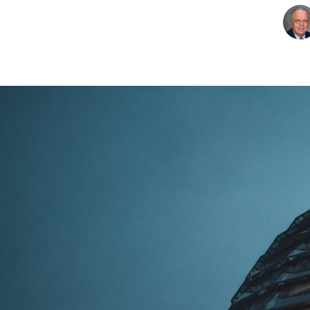
CHARTBOOK
BODEN
EC
UNGLEICHHEIT UND
EUROPA
MACHT