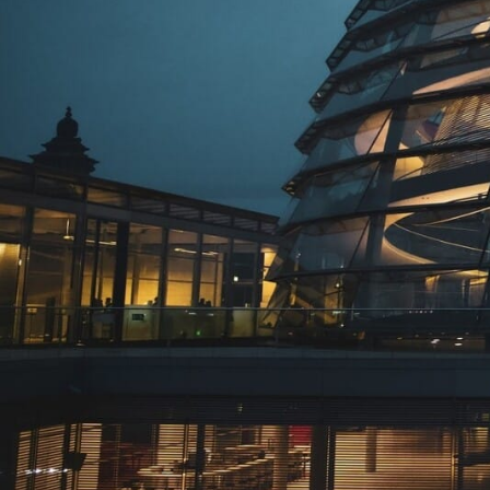
GERMANOMICS
HÖRSAAL
D