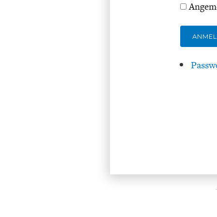
Angeme
ANME
Passw