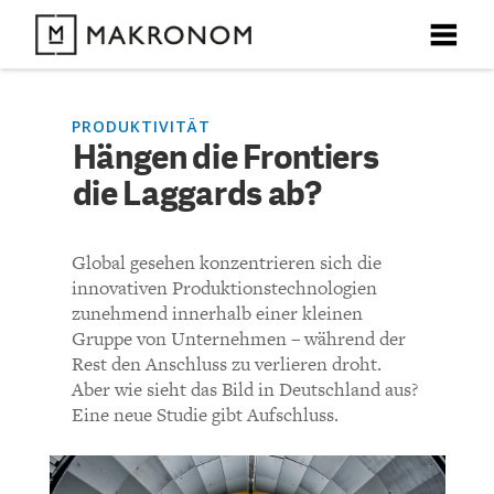
X
X
X
X
X
DEBATTEN
PRODUKTIVITÄT
Hängen die Frontiers
KOMMENTARE ZU
Hängen die Frontiers die
die Laggards ab?
ARTIKEL
Laggards ab?
FEATURES
Global gesehen konzentrieren sich die
Unser kostenloser Newsletter informiert Sie über unsere
innovativen Produktionstechnologien
neuesten Beiträge.
KOMMENTIEREN (VIA EMAIL)
THEMEN
zunehmend innerhalb einer kleinen
Gruppe von Unternehmen – während der
Richtlinien
Rest den Anschluss zu verlieren droht.
NEWSLETTER
Aber wie sieht das Bild in Deutschland aus?
Eine neue Studie gibt Aufschluss.
Bisher noch kein Kommentar.
ÜBER UNS