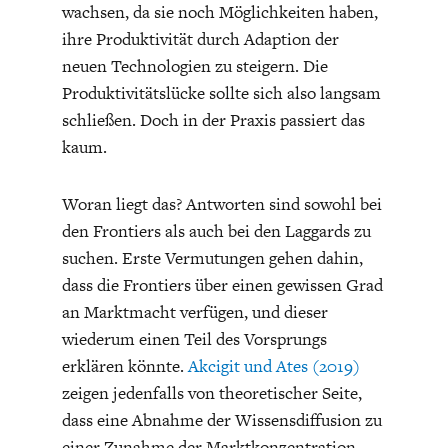
wachsen, da sie noch Möglichkeiten haben,
DIE POSITIONEN DER
UNGLEICHHEIT
ihre Produktivität durch Adaption der
WIRTSCHAFTSWEISEN
neuen Technologien zu steigern. Die
Produktivitätslücke sollte sich also langsam
schließen. Doch in der Praxis passiert das
kaum.
Woran liegt das? Antworten sind sowohl bei
den Frontiers als auch bei den Laggards zu
suchen. Erste Vermutungen gehen dahin,
dass die Frontiers über einen gewissen Grad
an Marktmacht verfügen, und dieser
BGE-INFOGRAFIK
USA
wiederum einen Teil des Vorsprungs
erklären könnte.
Akcigit und Ates (2019)
zeigen jedenfalls von theoretischer Seite,
dass eine Abnahme der Wissensdiffusion zu
einer Zunahme der Marktkonzentration