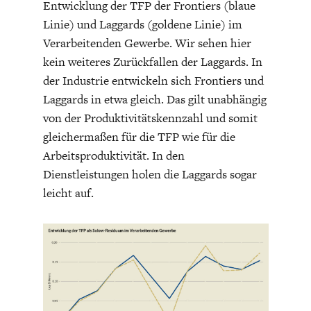
Entwicklung der TFP der Frontiers (blaue
DAS DEUTSCHE
GELDPOLITIK
Linie) und Laggards (goldene Linie) im
GESUNDHEITSWESEN
Verarbeitenden Gewerbe. Wir sehen hier
kein weiteres Zurückfallen der Laggards. In
der Industrie entwickeln sich Frontiers und
Laggards in etwa gleich. Das gilt unabhängig
von der Produktivitätskennzahl und somit
gleichermaßen für die TFP wie für die
Arbeitsproduktivität. In den
Dienstleistungen holen die Laggards sogar
leicht auf.
DIE NÄCHSTE STUFE DER
GESELLSCHAFT
GLOBALISIERUNG