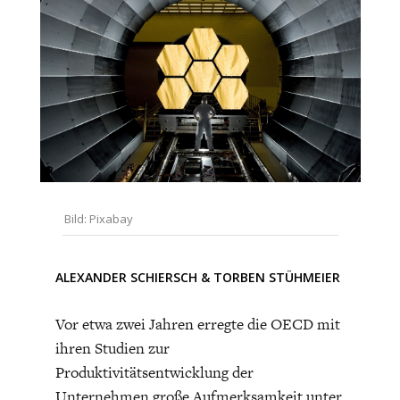
CHARTBOOK
BODEN
SUCHE
ABO/LOGIN
Bild: Pixabay
ECONOMISTS FOR FUTURE
DEUTSCHLAND
ALEXANDER SCHIERSCH
&
TORBEN STÜHMEIER
Vor etwa zwei Jahren erregte die OECD mit
ihren Studien zur
Produktivitätsentwicklung der
Unternehmen große Aufmerksamkeit unter