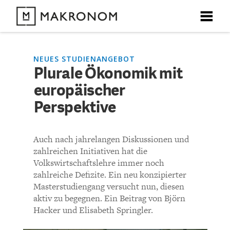
X
X
X
X
X
DEBATTEN
NEUES STUDIENANGEBOT
Plurale Ökonomik mit
KOMMENTARE ZU
Plurale Ökonomik mit
europäischer
ARTIKEL
europäischer Perspektive
Perspektive
FEATURES
Unser kostenloser Newsletter informiert Sie über unsere
Auch nach jahrelangen Diskussionen und
neuesten Beiträge.
KOMMENTIEREN (VIA EMAIL)
THEMEN
zahlreichen Initiativen hat die
Volkswirtschaftslehre immer noch
Richtlinien
zahlreiche Defizite. Ein neu konzipierter
NEWSLETTER
Masterstudiengang versucht nun, diesen
Bisher noch kein Kommentar.
aktiv zu begegnen. Ein Beitrag von Björn
ÜBER UNS
Hacker und Elisabeth Springler.