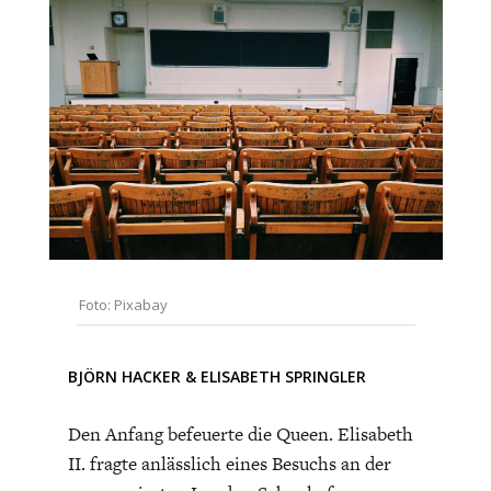
CHARTBOOK
BODEN
SUCHE
ABO/LOGIN
Foto: Pixabay
ECONOMISTS FOR FUTURE
DEUTSCHLAND
BJÖRN HACKER
&
ELISABETH SPRINGLER
Den Anfang befeuerte die Queen. Elisabeth
II. fragte anlässlich eines Besuchs an der