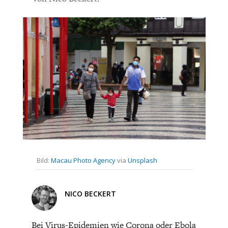
CHARTBOOK
BODEN
SUCHE
ABO/LOGIN
ECONOMISTS FOR FUTURE
DEUTSCHLAND
Bild:
Macau Photo Agency
via
Unsplash
NICO BECKERT
Bei Virus-Epidemien wie Corona oder Ebola