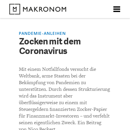
X
X
X
X
X
DEBATTEN
PANDEMIE-ANLEIHEN
Zocken mit dem
KOMMENTARE ZU
Zocken mit dem
Coronavirus
ARTIKEL
Coronavirus
FEATURES
Mit einem Notfallfonds versucht die
Unser kostenloser Newsletter informiert Sie über unsere
Weltbank, arme Staaten bei der
neuesten Beiträge.
KOMMENTIEREN (VIA EMAIL)
THEMEN
Bekämpfung von Pandemien zu
unterstützen. Durch dessen Strukturierung
Richtlinien
wird das Instrument aber
NEWSLETTER
überflüssigerweise zu einem mit
Steuergeldern finanzierten Zocker-Papier
Bisher noch kein Kommentar.
ÜBER UNS
für Finanzmarkt-Investoren – und verfehlt
seinen eigentlichen Zweck. Ein Beitrag
von Nico Beckert.