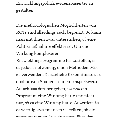
Entwicklungspolitik evidenzbasierter zu
DAS DEUTSCHE
GELDPOLITIK
GESUNDHEITSWESEN
gestalten.
Die methodologischen Möglichkeiten von
RCTs sind allerdings auch begrenzt. So kann
man mit ihnen zwar untersuchen,
ob
eine
Politikmaßnahme effektiv ist. Um die
Wirkung komplexerer
Entwicklungsprogramme festzustellen, ist
es jedoch notwendig, einen Methoden-Mix
zu verwenden. Zusätzliche Erkenntnisse aus
qualitativen Studien können beispielsweise
DIE NÄCHSTE STUFE DER
GESELLSCHAFT
GLOBALISIERUNG
Aufschluss darüber geben,
warum
ein
Programm eine Wirkung hatte und nicht
nur,
ob
es eine Wirkung hatte. Außerdem ist
es wichtig, systematisch zu prüfen, ob die
angenommenen Auswirkungen über den