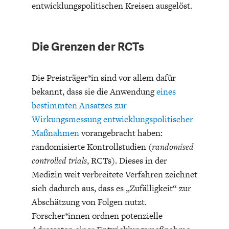
ENTWICKLUNGSPOLITIK
CIRCULAR ECONOMY
entwicklungspolitischen Kreisen ausgelöst.
Die Grenzen der RCTs
Die Preisträger*in sind vor allem dafür
bekannt, dass sie die Anwendung
eines
bestimmten Ansatzes zur
Wirkungsmessung entwicklungspolitischer
Maßnahmen
vorangebracht haben:
randomisierte Kontrollstudien (
randomised
UNGLEICHHEIT UND
EUROPA
controlled trials
, RCTs). Dieses in der
MACHT
Medizin weit verbreitete Verfahren zeichnet
sich dadurch aus, dass es „Zufälligkeit“ zur
Abschätzung von Folgen nutzt.
Forscher*innen ordnen potenzielle