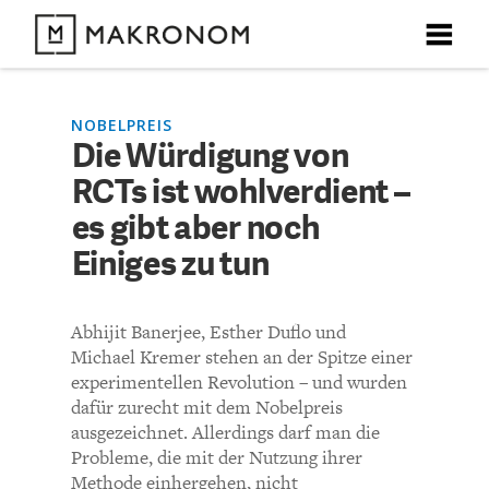
X
X
X
X
X
DEBATTEN
NOBELPREIS
Die Würdigung von
KOMMENTARE ZU
Die Würdigung von RCTs
RCTs ist wohlverdient –
ARTIKEL
ist wohlverdient – es gibt
es gibt aber noch
FEATURES
Einiges zu tun
aber noch Einiges zu tun
Unser kostenloser Newsletter informiert Sie über unsere
neuesten Beiträge.
THEMEN
Abhijit Banerjee, Esther Duflo und
KOMMENTIEREN (VIA EMAIL)
Michael Kremer stehen an der Spitze einer
NEWSLETTER
experimentellen Revolution – und wurden
Richtlinien
dafür zurecht mit dem Nobelpreis
ausgezeichnet. Allerdings darf man die
ÜBER UNS
Bisher noch kein Kommentar.
Probleme, die mit der Nutzung ihrer
Methode einhergehen, nicht