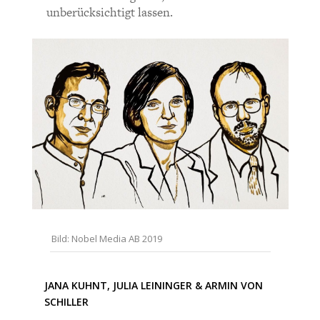
CHARTBOOK
BODEN
SUCHE
unberücksichtigt lassen.
ABO/LOGIN
ECONOMISTS FOR FUTURE
DEUTSCHLAND
Bild: Nobel Media AB 2019
JANA KUHNT
,
JULIA LEININGER
&
ARMIN VON
SCHILLER