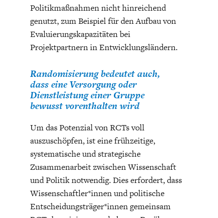
Politikmaßnahmen nicht hinreichend
DEUTSCHLAND UND DIE
MAKROTHEK
DIGITALISIERUNG
genutzt, zum Beispiel für den Aufbau von
Evaluierungskapazitäten bei
Projektpartnern in Entwicklungsländern.
Randomisierung bedeutet auch,
dass eine Versorgung oder
Dienstleistung einer Gruppe
bewusst vorenthalten wird
Um das Potenzial von RCTs voll
auszuschöpfen, ist eine frühzeitige,
systematische und strategische
DAS POST-CORONA-
ÖKONOMENSZENE
ZEITALTER
Zusammenarbeit zwischen Wissenschaft
und Politik notwendig. Dies erfordert, dass
Wissenschaftler*innen und politische
Entscheidungsträger*innen gemeinsam