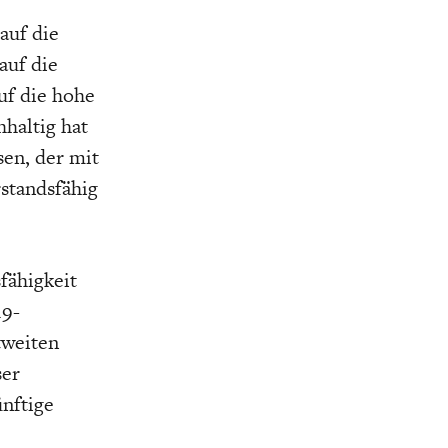
auf die
auf die
uf die hohe
haltig hat
en, der mit
rstandsfähig
fähigkeit
19-
tweiten
ser
ünftige