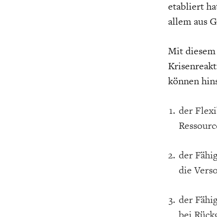
etabliert h
allem aus G
Mit diesem 
Krisenreakt
können hins
der Flex
Ressourc
der Fähig
die Vers
der Fähi
bei Rückg