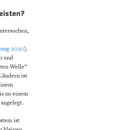
leisten?
ntersuchen,
tung 2020
).
n und
sten Welle”
Ländern ist
einem
is zu einem
 angelegt.
stem ist
n kleinen