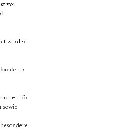
ist vor
d.
net werden
orhandener
sourcen für
n sowie
nsbesondere