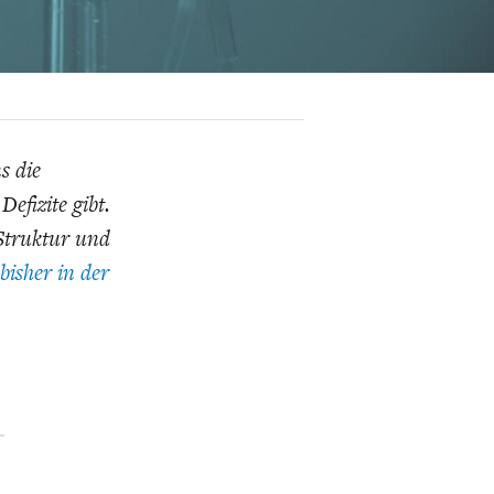
K
ELTWIRTSCHAFT
s die
efizite gibt.
Struktur und
 bisher in der