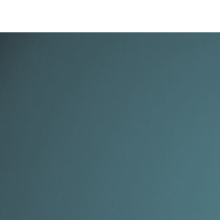
CHARTBOOK
BODEN
EC
UNGLEICHHEIT UND
EUROPA
MACHT