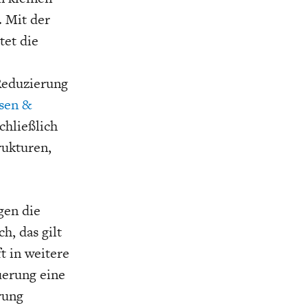
. Mit der
tet die
Reduzierung
nsen &
chließlich
rukturen,
gen die
, das gilt
t in weitere
uerung eine
rung