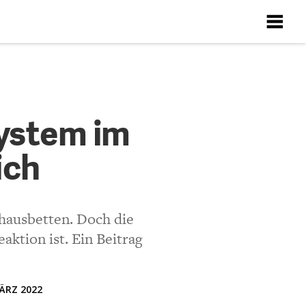
X
X
X
X
X
m
ystem im
ich
ten
Richtlinien
hausbetten. Doch die
aktion ist. Ein Beitrag
ÄRZ 2022