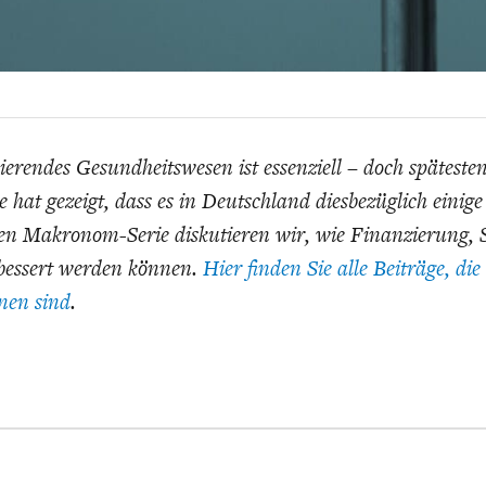
EIT
DIE POSITIONEN DER
USA
BGE-INFOGRAFI
W
WIRTSCHAFTSWEISEN
ierendes Gesundheitswesen ist essenziell – doch spätesten
hat gezeigt, dass es in Deutschland diesbezüglich einige D
uen Makronom-Serie diskutieren wir, wie Finanzierung, 
rbessert werden können.
Hier finden Sie alle Beiträge, die
enen sind
.