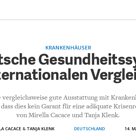
DEBATTEN
ZU
KRANKENHÄUSER
tsche Gesundheitssystem i
ARTIKEL
tsche Gesundheitss
ionalen Vergleich
ternationalen Vergle
FEATURES
Unser kostenloser Newsletter informiert Sie über unsere neues
Beiträge.
(VIA EMAIL)
THEMEN
e vergleichsweise gute Ausstattung mit Kranken
Kommentar.
NEWSLETTER
dass dies kein Garant für eine adäquate Krisenre
von Mirella Cacace und Tanja Klenk.
ÜBER UNS
LA CACACE
&
TANJA KLENK
DEUTSCHLAND
14. M