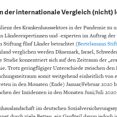
 der internationale Vergleich (nicht) 
lienz des Krankenhaussektors in der Pandemie zu u
en Länderexpertinnen und -experten im Auftrag der
 Stiftung fünf Länder betrachtet (
Bertelsmann Stif
hland verglichen werden Dänemark, Israel, Schwede
e Studie konzentriert sich auf den Zeitraum der „er
e. Trotz geringfügiger Unterschiede zwischen den 
uchungszeitraum somit weitgehend einheitlich von 
reten in den Monaten (Ende) Januar/Februar 2020 b
achen der Inzidenzen in den Monaten Juni/Juli 2020
hauslandschaft im deutschen Sozialversicherungssy
net durch viele Betten, ein Großteil davon jedoch i