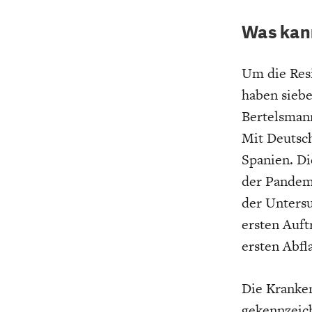
Was kann
Um die Resi
haben sieb
Bertelsmann
Mit Deutsc
Spanien. Di
der Pandemi
der Unters
ersten Auft
ersten Abfl
Die Kranken
gekennzeich