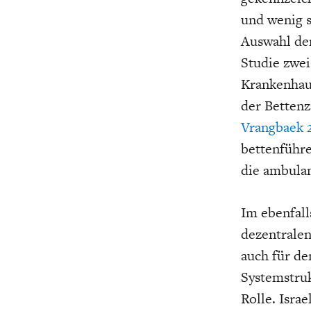
und wenig s
Auswahl de
Studie zwei
Krankenhaus
der Bettenz
Vrangbaek 
bettenführe
die ambulan
Im ebenfall
dezentrale
auch für de
Systemstruk
Rolle. Isra