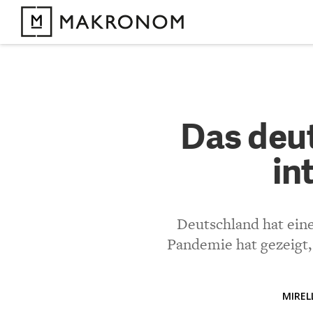
KOMMENTARE 
Das deu
Das deu
internat
in
KOMMENTIEREN 
Deutschland hat ein
Bisher noch kein 
Pandemie hat gezeigt, 
MIREL