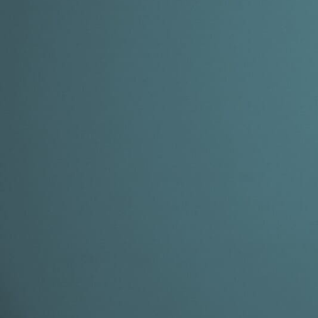
GERMANOMICS
HÖRSAAL
D