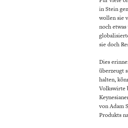
in Stein ge
wollen sie
noch etwas
globalisier
sie doch Re
Dies erinne
überzeugt s
halten, kön
Volkswirte 
Keynesianer
von Adam Sm
Produkts na