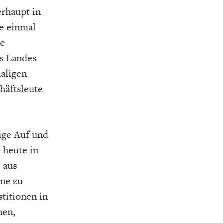
K
ELTWIRTSCHAFT
erhaupt in
de einmal
ie
s Landes
aligen
häftsleute
ige Auf und
 heute in
 aus
nne zu
titionen in
nen,