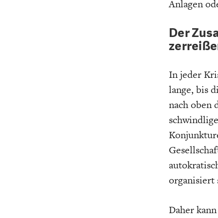
Anlagen od
Der Zus
zerreiß
In jeder Kr
lange, bis 
nach oben 
schwindlige
Konjunktur
Gesellschaf
autokratisc
organisiert 
Daher kann 