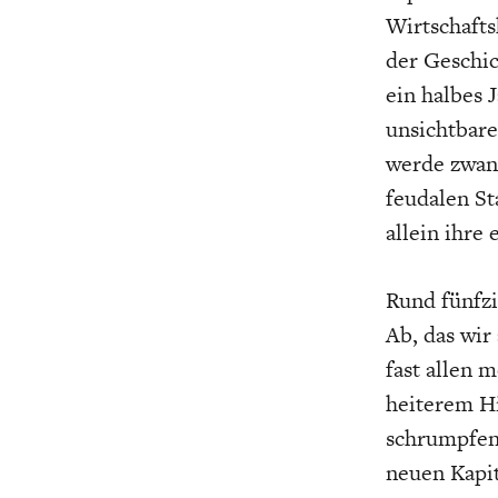
UNGLEICHH
Wirtschafts
der Geschic
ein halbes 
unsichtbar
werde zwang
feudalen St
allein ihre
Rund fünfzi
Ab, das wir
fast allen 
heiterem Hi
schrumpfen,
neuen Kapit