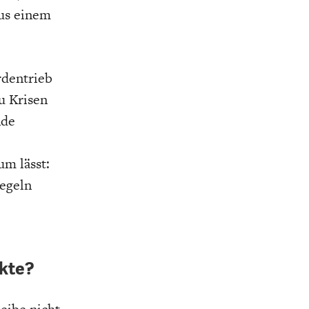
us einem
rdentrieb
u Krisen
nde
um lässt:
Regeln
kte?
leibe nicht