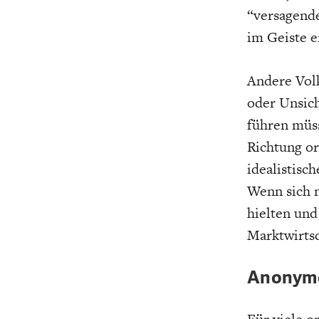
“versagend
im Geiste e
Andere Vol
oder Unsich
führen müss
Richtung o
idealistisc
Wenn sich n
hielten und
Marktwirtsc
Anonyme
Für viele o