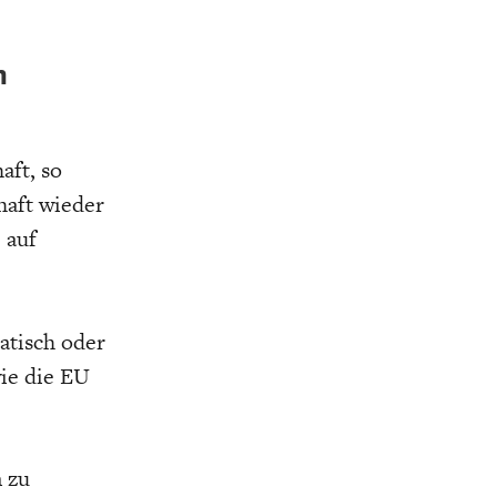
n
aft, so
haft wieder
 auf
atisch oder
ie die EU
n zu