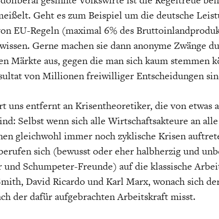
meißelt. Geht es zum Beispiel um die deutsche Leist
 von EU-Regeln (maximal 6% des Bruttoinlandprodu
 wissen. Gerne machen sie dann anonyme Zwänge du
ten Märkte aus, gegen die man sich kaum stemmen k
sultat von Millionen freiwilliger Entscheidungen sin
rt uns entfernt an Krisentheoretiker, die von etwas
ind: Selbst wenn sich alle Wirtschaftsakteure an all
nen gleichwohl immer noch zyklische Krisen auftret
berufen sich (bewusst oder eher halbherzig und un
 und Schumpeter-Freunde) auf die klassische Arbei
ith, David Ricardo und Karl Marx, wonach sich der
ch der dafür aufgebrachten Arbeitskraft misst.