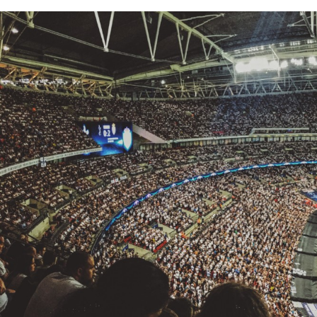
CHARTBOOK
BODEN
EC
Ökonomen Kondratie
jährige Zyklus ist 
Zyklus ist ein Lage
spätestens seit de
1961).
Aber bereits seit M
(für Deutschland in
“frühen” Kieler war
das auch noch in Le
Konjunktur 1994). A
der Konjunkturberic
UNGLEICHHEIT UND
EUROPA
basierenden Konjun
MACHT
Erst nach den 1980
diesen Investition
Wachstums angenom
Konjunkturoptimism