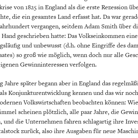
EIT
DIE POSITIONEN DER
USA
BGE-INFOGRAFI
W
krise von 1825 in England als die erste Rezession üb
WIRTSCHAFTSWEISEN
hte, die ein gesamtes Land erfasst hat. Da war gera
Jahrhundert vergangen, seitdem Adam Smith über d
e Hand geschrieben hatte: Das Volkseinkommen eine
släufig und unbewusst (d.h. ohne Eingriffe des dam
aates) so groß wie möglich, wenn doch nur alle Gesc
 eigenen Gewinninteressen verfolgen.
g Jahre später begann aber in England das regelmäß
 als Konjunkturentwicklung kennen und das wir noch
modernen Volkswirtschaften beobachten können: Wie
mmel scheinen plötzlich, alle paar Jahre, die Gewi
 und die Unternehmen fahren schlagartig ihre Inves
alstock zurück, also ihre Ausgaben für neue Maschi