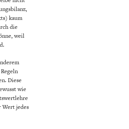
ungsbilanz,
kts) kaum
rch die
önne, weil
d.
 anderem
e Regeln
en. Diese
bewusst wie
tswertlehre
 Wert jedes