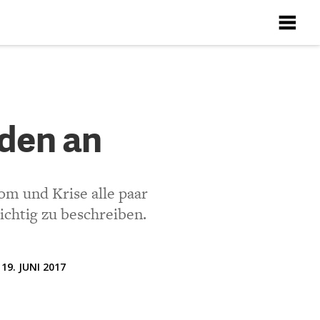
X
X
X
X
X
eden an
Richtlinien
ten
m und Krise alle paar
chtig zu beschreiben.
oseph Schumpeter hin.
19. JUNI 2017
gefasst. Er
hin benannten Zyklus,
 dem russischen