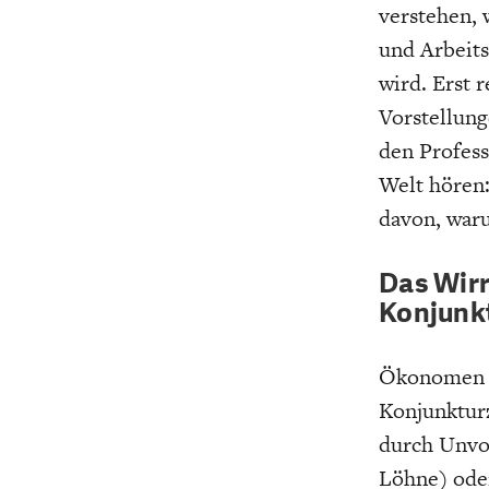
verstehen,
und Arbeit
wird. Erst 
Vorstellung
den Profess
Welt hören
davon, war
Das Wir
Konjunk
Ökonomen si
Konjunkturz
durch Unvol
Löhne) oder