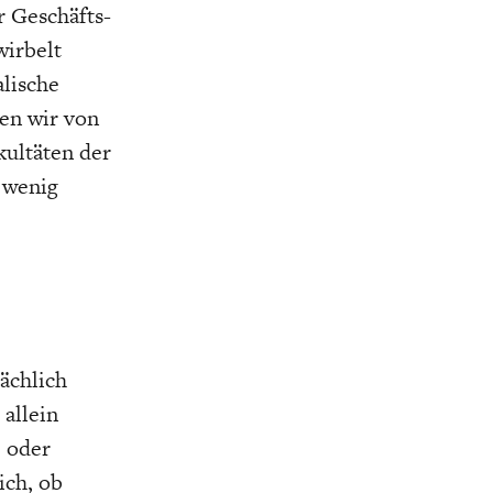
 Geschäfts-
irbelt
alische
en wir von
kultäten der
 wenig
ächlich
 allein
e oder
ich, ob