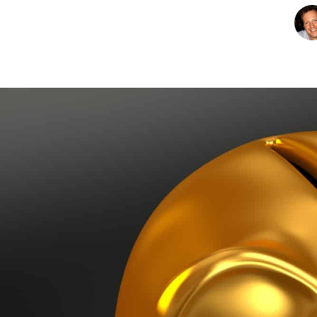
CHARTBOOK
BODEN
EC
funktioniert. Nun s
Verfügung stellen, 
verschulden, damit
eigentlich gar nich
Perpetuum mobile. 
wie der Aktienkurs
Da ist das norwegis
als parteipöstchens
bleibt der Wohlsta
Staat, dem Sie ja 
die Beamtenpension
UNGLEICHHEIT UND
EUROPA
verrenteten Mittels
MACHT
Mit freundlichen G
Dean Hashmi