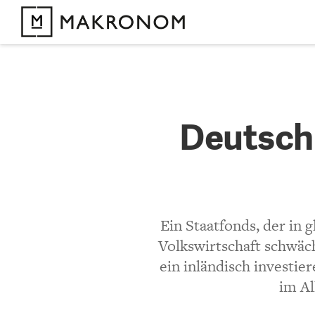
KOMMENTARE 
Deutschl
Deutschl
Staatsf
KOMMENTIEREN 
Ein Staatfonds, der in 
Sehr geehrter Tom 
Volkswirtschaft schwäch
ein inländisch investie
Was Sie für Deutsch
im Al
Kindergärten, Schu
Schweiz oder auch 