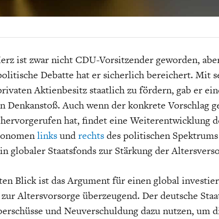
EIT
DIE POSITIONEN DER
USA
BGE-INFOGRAFI
W
WIRTSCHAFTSWEISEN
erz ist zwar nicht CDU-Vorsitzender geworden, aber
politische Debatte hat er sicherlich bereichert. Mit 
privaten Aktienbesitz staatlich zu fördern, gab er ei
n Denkanstoß. Auch wenn der konkrete Vorschlag g
hervorgerufen hat, findet eine Weiterentwicklung 
Ökonomen
links
und
rechts
des politischen Spektrums
in globaler Staatsfonds zur Stärkung der Altersvers
ten Blick ist das Argument für einen global investie
 zur Altersvorsorge überzeugend. Der deutsche Staa
berschüsse und Neuverschuldung dazu nutzen, um di