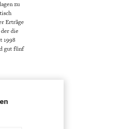
nlagen zu
tisch
er Erträge
der die
t 1998
d gut fünf
sen