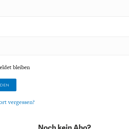
ldet bleiben
LDEN
ort vergessen?
Noch kein Abo?