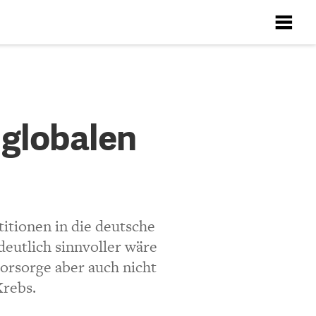
X
X
X
X
X
n
 globalen
ten
Richtlinien
titionen in die deutsche
deutlich sinnvoller wäre
vorsorge aber auch nicht
e der Staat
Krebs.
nnen, wie das in der
en Euro ganz gut