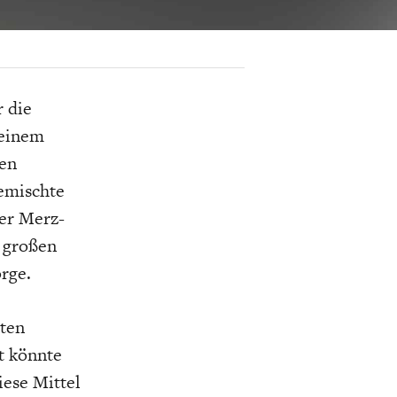
K
ELTWIRTSCHAFT
 die
seinem
nen
emischte
der Merz-
 großen
orge.
rten
t könnte
ese Mittel