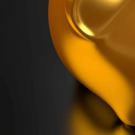
GERMANOMICS
HÖRSAAL
D