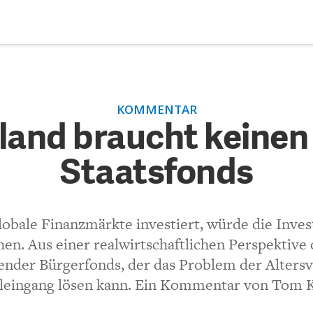
DEBATTEN
ZU
KOMMENTAR
and braucht keinen globale
ARTIKEL
and braucht keinen
onds
Staatsfonds
FEATURES
Unser kostenloser Newsletter informiert Sie über unsere neues
Beiträge.
(VIA EMAIL)
THEMEN
globale Finanzmärkte investiert, würde die Inves
Krebs:
NEWSLETTER
en. Aus einer realwirtschaftlichen Perspektive 
render Bürgerfonds, der das Problem der Alters
land wollen, ist nichts anderes als Abenomics. Eigentlich sollt
ÜBER UNS
leingang lösen kann. Ein Kommentar von Tom 
len und Straßen vom normalen Steueraufkommen finanzieren kö
in Norwegen auch ohne den unsportlichen Vorteil des schwach