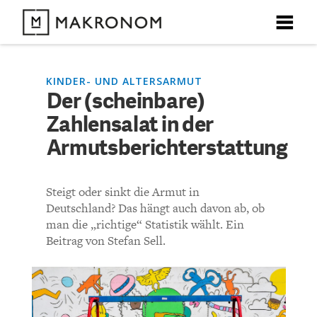
X
X
X
X
X
DEBATTEN
KINDER- UND ALTERSARMUT
Der (scheinbare)
KOMMENTARE ZU
Der (scheinbare)
Zahlensalat in der
ARTIKEL
Zahlensalat in der
Armutsberichterstattung
FEATURES
Armutsberichterstattung
Unser kostenloser Newsletter informiert Sie über unsere
Steigt oder sinkt die Armut in
neuesten Beiträge.
THEMEN
Deutschland? Das hängt auch davon ab, ob
KOMMENTIEREN (VIA EMAIL)
man die „richtige“ Statistik wählt. Ein
Beitrag von Stefan Sell.
NEWSLETTER
Richtlinien
ÜBER UNS
Bisher noch kein Kommentar.