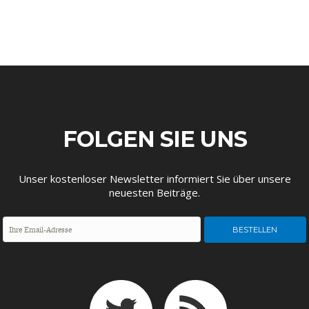
DEUTSCHLAND UND DIE
MAKROTHEK
DIGITALISIERUNG
FOLGEN SIE UNS
Unser kostenloser Newsletter informiert Sie über unsere
neuesten Beiträge.
DAS POST-CORONA-
ÖKONOMENSZENE
ZEITALTER