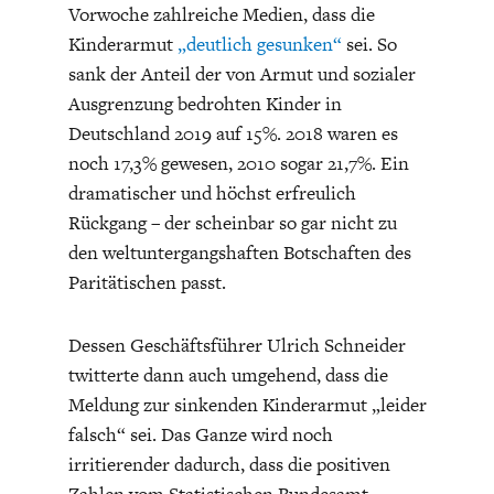
ENTWICKLUNGSPOLITIK
CIRCULAR ECONOMY
Vorwoche zahlreiche Medien, dass die
Kinderarmut
„deutlich gesunken“
sei. So
sank der Anteil der von Armut und sozialer
Ausgrenzung bedrohten Kinder in
Deutschland 2019 auf 15%. 2018 waren es
noch 17,3% gewesen, 2010 sogar 21,7%. Ein
dramatischer und höchst erfreulich
Rückgang – der scheinbar so gar nicht zu
den weltuntergangshaften Botschaften des
Paritätischen passt.
UNGLEICHHEIT UND
EUROPA
Dessen Geschäftsführer Ulrich Schneider
MACHT
twitterte dann auch umgehend, dass die
Meldung zur sinkenden Kinderarmut „leider
falsch“ sei. Das Ganze wird noch
irritierender dadurch, dass die positiven