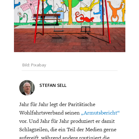
CHARTBOOK
BODEN
SUCHE
ABO/LOGIN
Bild: Pixabay
STEFAN SELL
ECONOMISTS FOR FUTURE
DEUTSCHLAND
Jahr für Jahr legt der Paritätische
Wohlfahrtsverband seinen
„Armutsbericht“
vor. Und Jahr für Jahr produziert er damit
Schlagzeilen, die ein Teil der Medien gerne
aufgreift, während andere routiniert die