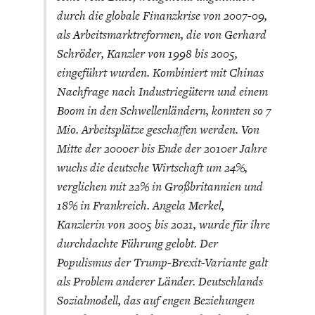
DAS DEUTSCHE
GELDPOLITIK
durch die globale Finanzkrise von 2007-09,
GESUNDHEITSWESEN
als Arbeitsmarktreformen, die von Gerhard
Schröder, Kanzler von 1998 bis 2005,
eingeführt wurden. Kombiniert mit Chinas
Nachfrage nach Industriegütern und einem
Boom in den Schwellenländern, konnten so 7
Mio. Arbeitsplätze geschaffen werden. Von
Mitte der 2000er bis Ende der 2010er Jahre
wuchs die deutsche Wirtschaft um 24%,
verglichen mit 22% in Großbritannien und
18% in Frankreich. Angela Merkel,
DIE NÄCHSTE STUFE DER
GESELLSCHAFT
Kanzlerin von 2005 bis 2021, wurde für ihre
GLOBALISIERUNG
durchdachte Führung gelobt. Der
Populismus der Trump-Brexit-Variante galt
als Problem anderer Länder. Deutschlands
Sozialmodell, das auf engen Beziehungen