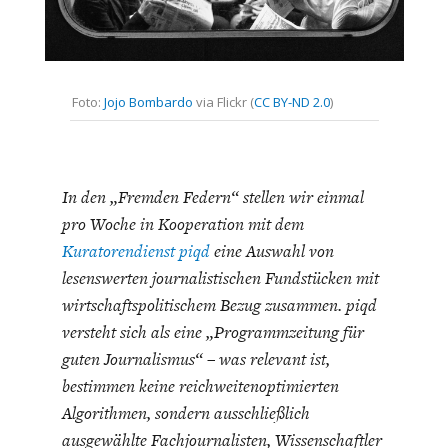
CHARTBOOK
BODEN
SUCHE
ABO/LOGIN
Foto:
Jojo Bombardo
via Flickr (
CC BY-ND 2.0
)
In den „Fremden Federn“ stellen wir einmal
pro Woche in Kooperation mit dem
Kuratorendienst piqd
eine Auswahl von
lesenswerten journalistischen Fundstücken mit
ECONOMISTS FOR FUTURE
DEUTSCHLAND
wirtschaftspolitischem Bezug zusammen. piqd
versteht sich als eine „Programmzeitung für
guten Journalismus“ – was relevant ist,
bestimmen keine reichweitenoptimierten
Algorithmen, sondern ausschließlich
ausgewählte Fachjournalisten, Wissenschaftler