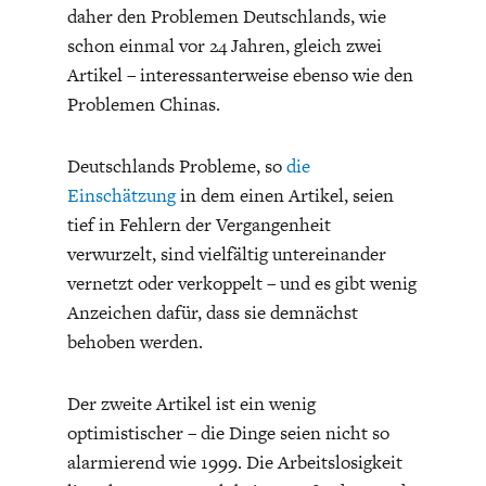
ENTWICKLUNGSPOLITIK
CIRCULAR ECONOMY
daher den Problemen Deutschlands, wie
schon einmal vor 24 Jahren, gleich zwei
Artikel – interessanterweise ebenso wie den
Problemen Chinas.
Deutschlands Probleme, so
die
Einschätzung
in dem einen Artikel, seien
tief in Fehlern der Vergangenheit
verwurzelt, sind vielfältig untereinander
vernetzt oder verkoppelt – und es gibt wenig
Anzeichen dafür, dass sie demnächst
UNGLEICHHEIT UND
EUROPA
behoben werden.
MACHT
Der zweite Artikel ist ein wenig
optimistischer – die Dinge seien nicht so
alarmierend wie 1999. Die Arbeitslosigkeit