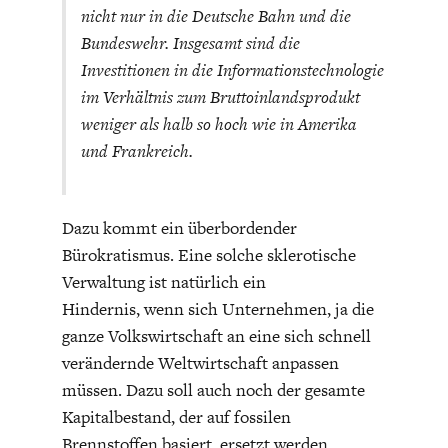
nicht nur in die Deutsche Bahn und die
DEUTSCHLAND UND DIE
MAKROTHEK
DIGITALISIERUNG
Bundeswehr. Insgesamt sind die
Investitionen in die Informationstechnologie
im Verhältnis zum Bruttoinlandsprodukt
weniger als halb so hoch wie in Amerika
und Frankreich.
Dazu kommt ein überbordender
Bürokratismus. Eine solche sklerotische
Verwaltung ist natürlich ein
Hindernis, wenn sich Unternehmen, ja die
DAS POST-CORONA-
ÖKONOMENSZENE
ganze Volkswirtschaft an eine sich schnell
ZEITALTER
verändernde Weltwirtschaft anpassen
müssen. Dazu soll auch noch der gesamte
Kapitalbestand, der auf fossilen
Brennstoffen basiert, ersetzt werden.