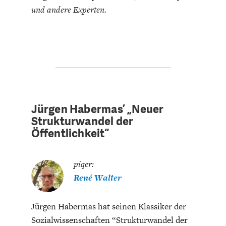
und andere Experten.
ENERGIE & UMWELT
INDUSTRIEPOLITIK
Jürgen Habermas’ „Neuer
Strukturwandel der
Öffentlichkeit“
piqer:
René Walter
Jürgen Habermas hat seinen Klassiker der
Sozialwissenschaften “Strukturwandel der