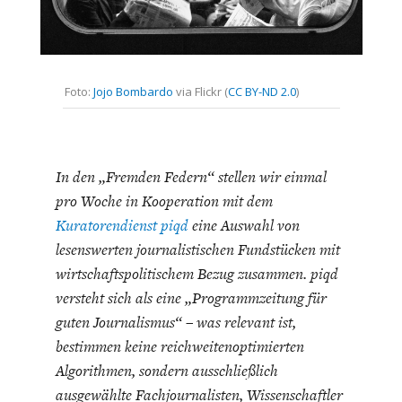
CHARTBOOK
BODEN
SUCHE
ABO/LOGIN
Foto:
Jojo Bombardo
via Flickr (
CC BY-ND 2.0
)
In den „Fremden Federn“ stellen wir einmal
pro Woche in Kooperation mit dem
Kuratorendienst piqd
eine Auswahl von
lesenswerten journalistischen Fundstücken mit
ECONOMISTS FOR FUTURE
DEUTSCHLAND
wirtschaftspolitischem Bezug zusammen. piqd
versteht sich als eine „Programmzeitung für
guten Journalismus“ – was relevant ist,
bestimmen keine reichweitenoptimierten
Algorithmen, sondern ausschließlich
ausgewählte Fachjournalisten, Wissenschaftler