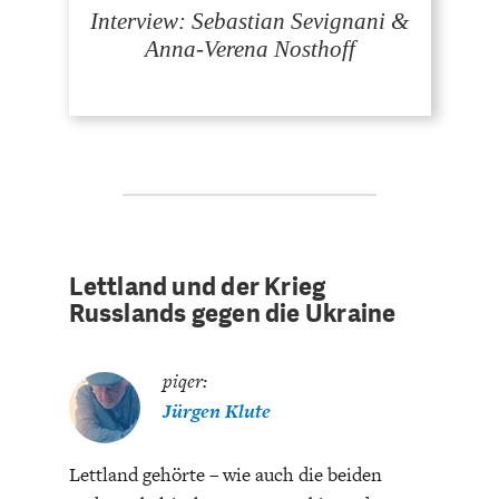
DEUTSCHLAND UND DIE
MAKROTHEK
Interview: Sebastian Sevignani &
DIGITALISIERUNG
Anna-Verena Nosthoff
Lettland und der Krieg
Russlands gegen die Ukraine
DAS POST-CORONA-
ÖKONOMENSZENE
ZEITALTER
piqer:
Jürgen Klute
Lettland gehörte – wie auch die beiden