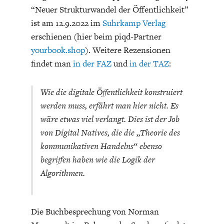
DAS DEUTSCHE
GELDPOLITIK
“Neuer Strukturwandel der Öffentlichkeit”
GESUNDHEITSWESEN
ist am 12.9.2022 im
Suhrkamp Verlag
erschienen (hier beim piqd-Partner
yourbook.shop
). Weitere Rezensionen
findet man
in der FAZ
und
in der TAZ
:
Wie die digitale Öffentlichkeit konstruiert
werden muss, erfährt man hier nicht. Es
wäre etwas viel verlangt. Dies ist der Job
von Digital Natives, die die „Theorie des
kommunikativen Handelns“ ebenso
DIE NÄCHSTE STUFE DER
GESELLSCHAFT
begriffen haben wie die Logik der
GLOBALISIERUNG
Algorithmen.
Die Buchbesprechung von Norman