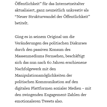
ENTWICKLUNGSPOLITIK
CIRCULAR ECONOMY
Öffentlichkeit” für das Internetzeitalter
aktualisiert, ganz neuzeitlich unkreativ als
“Neuer Strukturwandel der Öffentlichkeit”
betitelt.
Ging es in seinem Original um die
Veränderungen des politischen Diskurses
durch den passiven Konsum des
Massenmediums Fernsehen, beschäftigt
sich das nun nach 60 Jahren erschienene
Nachfolgewerk mit den
UNGLEICHHEIT UND
EUROPA
Manipulationsmöglichkeiten der
MACHT
politischen Kommunikation auf den
digitalen Plattformen sozialer Medien – mit
den zwingenden Engagement-Zahlen der
emotionaleren Tweets also.