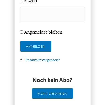
Passwort
ENTWICKLUNGSPOLITIK
CIRCULAR ECONOMY
Angemeldet bleiben
ANMELDEN
Passwort vergessen?
UNGLEICHHEIT UND
EUROPA
MACHT
Noch kein Abo?
MEHR ERFAHREN