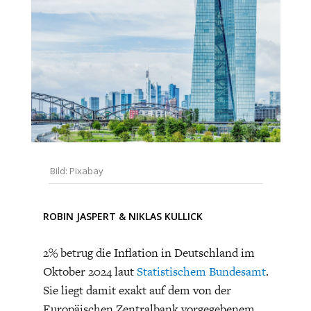
CHARTBOOK
BODEN
SUCHE
ABO/LOGIN
Bild: Pixabay
ECONOMISTS FOR FUTURE
DEUTSCHLAND
ROBIN JASPERT
&
NIKLAS KULLICK
2% betrug die Inflation in Deutschland im
Oktober 2024 laut
Statistischem Bundesamt
.
Sie liegt damit exakt auf dem von der
Europäischen Zentralbank vorgegebenem