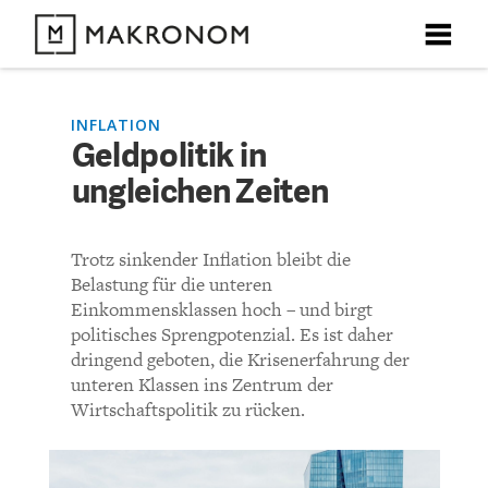
X
X
X
X
X
DEBATTEN
INFLATION
Geldpolitik in
KOMMENTARE ZU
Geldpolitik in ungleichen
ungleichen Zeiten
ARTIKEL
Zeiten
FEATURES
Trotz sinkender Inflation bleibt die
Unser kostenloser Newsletter informiert Sie über unsere
Belastung für die unteren
neuesten Beiträge.
KOMMENTIEREN (VIA EMAIL)
THEMEN
Einkommensklassen hoch – und birgt
politisches Sprengpotenzial. Es ist daher
Richtlinien
dringend geboten, die Krisenerfahrung der
NEWSLETTER
unteren Klassen ins Zentrum der
Wirtschaftspolitik zu rücken.
Bisher noch kein Kommentar.
ÜBER UNS