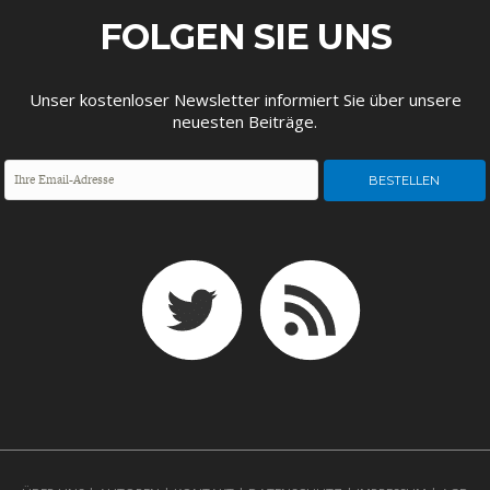
DAS DEUTSCHE
GELDPOLITIK
FOLGEN SIE UNS
GESUNDHEITSWESEN
Unser kostenloser Newsletter informiert Sie über unsere
neuesten Beiträge.
DIE NÄCHSTE STUFE DER
GESELLSCHAFT
GLOBALISIERUNG