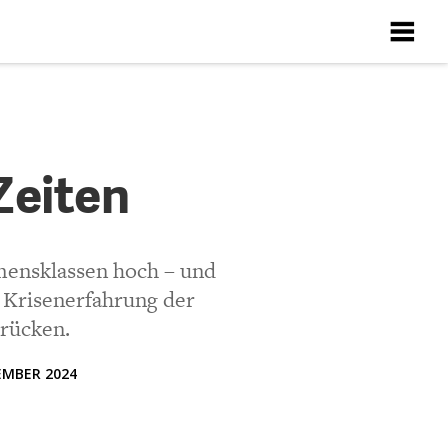
X
X
X
X
X
Zeiten
Richtlinien
ten
mmensklassen hoch – und
e Krisenerfahrung der
 rücken.
EMBER 2024