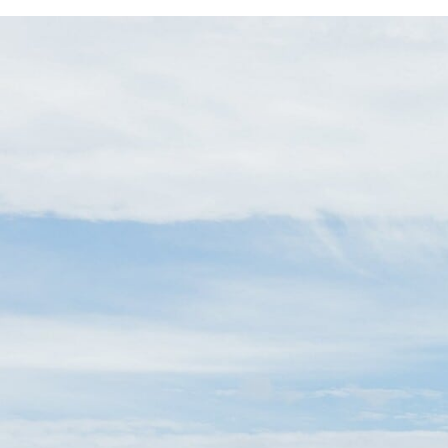
CHARTBOOK
BODEN
EC
UNGLEICHHEIT UND
EUROPA
MACHT