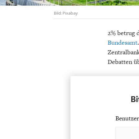
UNGLEICHH
Bild: Pixabay
2% betrug d
Bundesamt
Zentralbank
Debatten üb
Bi
Benutzer