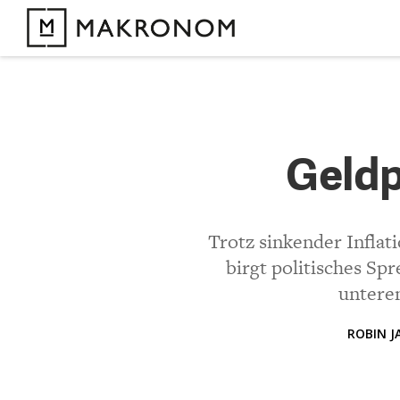
KOMMENTARE 
Geldpoli
Geldp
KOMMENTIEREN 
Trotz sinkender Inflat
birgt politisches Sp
Bisher noch kein 
unteren
ROBIN J