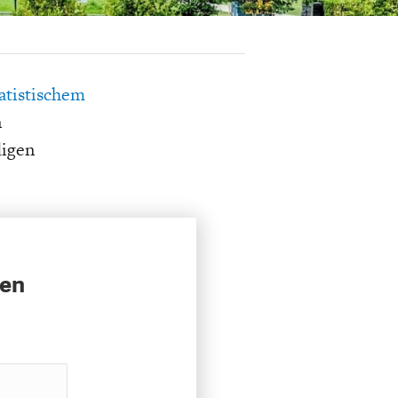
K
ELTWIRTSCHAFT
atistischem
n
digen
sen