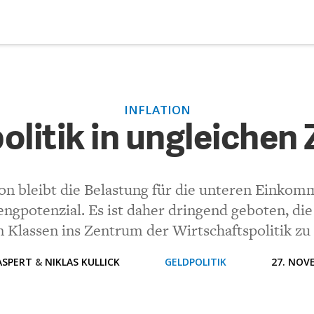
DEBATTEN
ZU
INFLATION
tik in ungleichen Zeiten
ARTIKEL
olitik in ungleichen 
FEATURES
(VIA EMAIL)
Unser kostenloser Newsletter informiert Sie über unsere neues
ion bleibt die Belastung für die unteren Einko
Beiträge.
THEMEN
rengpotenzial. Es ist daher dringend geboten, di
Kommentar.
 Klassen ins Zentrum der Wirtschaftspolitik zu
NEWSLETTER
ASPERT
&
NIKLAS KULLICK
GELDPOLITIK
27. NOV
ÜBER UNS