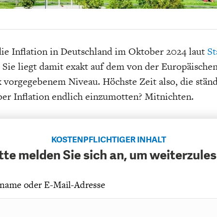
EIT
DIE POSITIONEN DER
USA
BGE-INFOGRAFI
W
WIRTSCHAFTSWEISEN
ie Inflation in Deutschland im Oktober 2024 laut
St
. Sie liegt damit exakt auf dem von der Europäische
 vorgegebenem Niveau. Höchste Zeit also, die stän
er Inflation endlich einzumotten? Mitnichten.
KOSTENPFLICHTIGER INHALT
tte melden Sie sich an, um weiterzule
name oder E-Mail-Adresse