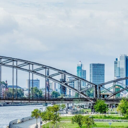
GERMANOMICS
HÖRSAAL
D