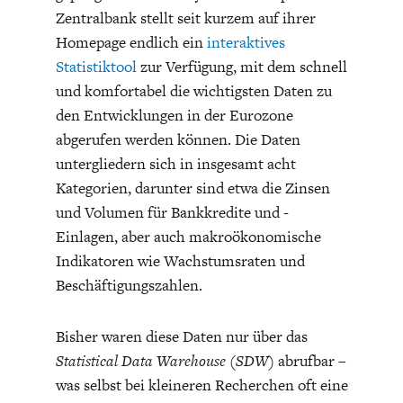
CHARTBOOK
BODEN
SUCHE
Zentralbank stellt seit kurzem auf ihrer
Homepage endlich ein
interaktives
ABO/LOGIN
Statistiktool
zur Verfügung, mit dem schnell
und komfortabel die wichtigsten Daten zu
den Entwicklungen in der Eurozone
abgerufen werden können. Die Daten
untergliedern sich in insgesamt acht
Kategorien, darunter sind etwa die Zinsen
und Volumen für Bankkredite und -
Einlagen, aber auch makroökonomische
Indikatoren wie Wachstumsraten und
ECONOMISTS FOR FUTURE
DEUTSCHLAND
Beschäftigungszahlen.
Bisher waren diese Daten nur über das
Statistical Data Warehouse (SDW)
abrufbar –
was selbst bei kleineren Recherchen oft eine