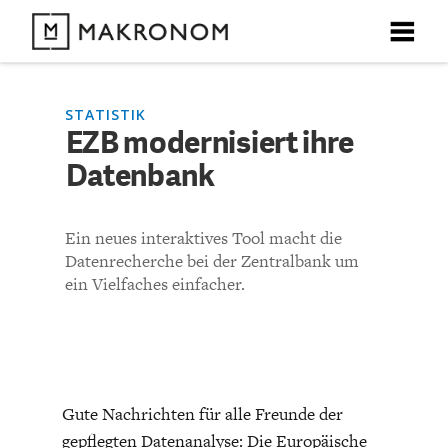
X
X
X
X
X
DEBATTEN
STATISTIK
EZB modernisiert ihre
KOMMENTARE ZU
EZB modernisiert ihre
Datenbank
ARTIKEL
Datenbank
FEATURES
Ein neues interaktives Tool macht die
Unser kostenloser Newsletter informiert Sie über unsere
Datenrecherche bei der Zentralbank um
neuesten Beiträge.
KOMMENTIEREN (VIA EMAIL)
THEMEN
ein Vielfaches einfacher.
Richtlinien
NEWSLETTER
ÜBER UNS
Gute Nachrichten für alle Freunde der
gepflegten Datenanalyse: Die Europäische