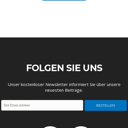
DEUTSCHLAND UND DIE
MAKROTHEK
DIGITALISIERUNG
FOLGEN SIE UNS
Unser kostenloser Newsletter informiert Sie über unsere
neuesten Beiträge.
DAS POST-CORONA-
ÖKONOMENSZENE
ZEITALTER