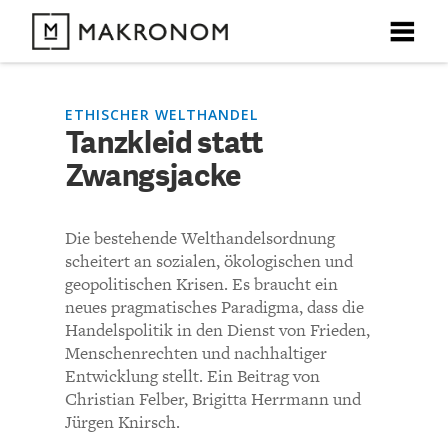
X
X
X
X
X
DEBATTEN
ETHISCHER WELTHANDEL
Tanzkleid statt
KOMMENTARE ZU
Tanzkleid statt
Zwangsjacke
ARTIKEL
Zwangsjacke
FEATURES
Die bestehende Welthandelsordnung
Unser kostenloser Newsletter informiert Sie über unsere
scheitert an sozialen, ökologischen und
neuesten Beiträge.
KOMMENTIEREN (VIA EMAIL)
THEMEN
geopolitischen Krisen. Es braucht ein
neues pragmatisches Paradigma, dass die
Richtlinien
Handelspolitik in den Dienst von Frieden,
NEWSLETTER
Menschenrechten und nachhaltiger
Entwicklung stellt. Ein Beitrag von
Der Gedankenschreiner
ÜBER UNS
Christian Felber, Brigitta Herrmann und
Jürgen Knirsch.
Meine Frage ist praktischer Natur: welche Schritte zur