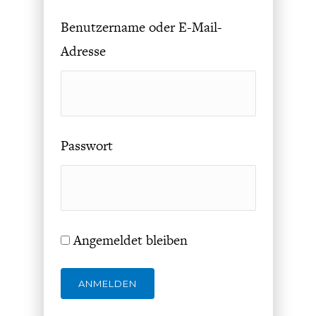
DAS DEUTSCHE
GELDPOLITIK
GESUNDHEITSWESEN
Benutzername oder E-Mail-
Adresse
Passwort
DIE NÄCHSTE STUFE DER
GESELLSCHAFT
GLOBALISIERUNG
Angemeldet bleiben
ANMELDEN