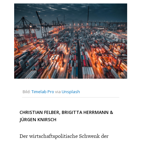
CHARTBOOK
BODEN
SUCHE
Umsetzung sind erforderlich, was könnten die ersten
Schritte sein? An welcher Stelle werden dazu die
Entscheidungen getroffen und wie kann darauf
ABO/LOGIN
(demokratisch) Einfluss genommen werden?
Bild:
Timelab Pro
via
Unsplash
ECONOMISTS FOR FUTURE
DEUTSCHLAND
CHRISTIAN FELBER
,
BRIGITTA HERRMANN
&
JÜRGEN KNIRSCH
Der wirtschaftspolitische Schwenk der